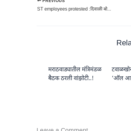
PREVIOUS
ST employees protested :दिवाळी बोनस न मिळाल्यामुळे एसटी कर्मचाऱ्यांचे चटणी भाकर खाऊन केले आंदोलन
Rela
मराठवाड्यातील मंत्रिमंडळ
टवाळखोरां
बैठक ठरली वांझोटी..!
‘ऑल आ
Leave a Comment