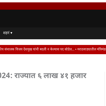
शहरं ▾
मुख यांची बदली न केल्यास पद सोडेल… • मराठवाड्यातील मंत्रिमंडळ बैठक ठरली वांझोटी
4: राज्यात ६ लाख ४१ हजार