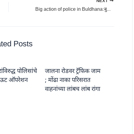
NEXT
Big action of police in Buldhana:बुलढाण्यात पोलिसांची मोठी कारवाई : एक कोटी तीस लाखांचे प्रतिबंधात्मक मुद्देमाल हस्तगत !
ted Posts
विरुद्ध पोलिसांचे
जालना रोडवर ट्रॅफिक जाम
ऊट ऑपरेशन
; मोंढा नाका परिसरात
वाहनांच्या लांबच लांब रांगा