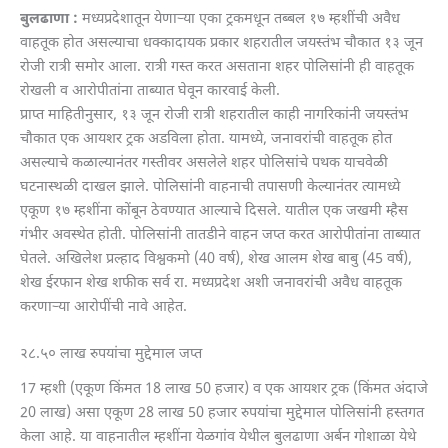
बुलढाणा :
मध्यप्रदेशातून येणाऱ्या एका ट्रकमधून तब्बल १७ म्हशींची अवैध
वाहतूक होत असल्याचा धक्कादायक प्रकार शहरातील जयस्तंभ चौकात १३ जून
रोजी रात्री समोर आला. रात्री गस्त करत असताना शहर पोलिसांनी ही वाहतूक
रोखली व आरोपीतांना ताब्यात घेवून कारवाई केली.
प्राप्त माहितीनुसार, १३ जून रोजी रात्री शहरातील काही नागरिकांनी जयस्तंभ
चौकात एक आयशर ट्रक अडविला होता. यामध्ये, जनावरांची वाहतूक होत
असल्याचे कळाल्यानंतर गस्तीवर असलेले शहर पोलिसांचे पथक याचवेळी
घटनास्थळी दाखल झाले. पोलिसांनी वाहनाची तपासणी केल्यानंतर त्यामध्ये
एकूण १७ म्हशींना कोंबून ठेवण्यात आल्याचे दिसले. यातील एक जखमी म्हैस
गंभीर अवस्थेत होती. पोलिसांनी तातडीने वाहन जप्त करत आरोपीतांना ताब्यात
घेतले. अखिलेश प्रल्हाद विश्वकमो (40 वर्ष), शेख आलम शेख बाबु (45 वर्ष),
शेख ईरफान शेख शफीक सर्व रा. मध्यप्रदेश अशी जनावरांची अवैध वाहतूक
करणाऱ्या आरोपींची नावे आहेत.
२८.५० लाख रुपयांचा मुद्देमाल जप्त
17 म्हशी (एकूण किंमत 18 लाख 50 हजार) व एक आयशर ट्रक (किंमत अंदाजे
20 लाख) असा एकूण 28 लाख 50 हजार रुपयांचा मुद्देमाल पोलिसांनी हस्तगत
केला आहे. या वाहनातील म्हशींना येळगांव येथील बुलढाणा अर्बन गोशाळा येथे