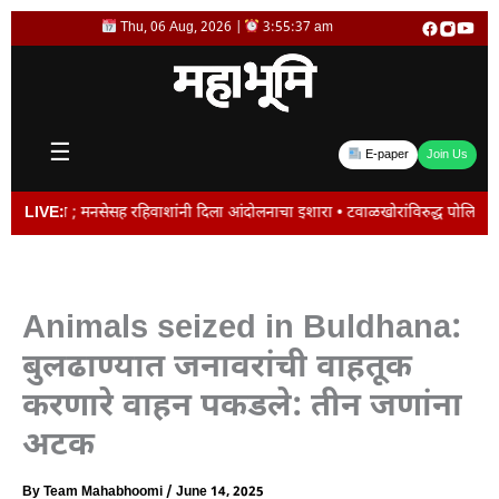
Skip
Thu, 06 Aug, 2026 |
3:55:37 am
to
content
☰
E-paper
Join Us
नसेसह रहिवाशांनी दिला आंदोलनाचा इशारा • टवाळखोरांविरुद्ध पोलिसांचे ‘ऑल आऊट ऑपरे
LIVE:
Animals seized in Buldhana:
बुलढाण्यात जनावरांची वाहतूक
करणारे वाहन पकडले: तीन जणांना
अटक
By
Team Mahabhoomi
/
June 14, 2025