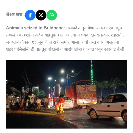
शेअर करा :
Animals seized in Buldhana:
मध्यप्रदेशातून येणाऱ्या एका ट्रकमधून
तब्बल १७ म्हशींची अवैध वाहतूक होत असल्याचा धक्कादायक प्रकार शहरातील
जयस्तंभ चौकात १३ जून रोजी रात्री समोर आला. रात्री गस्त करत असताना
शहर पोलिसांनी ही वाहतूक रोखली व आरोपीतांना ताब्यात घेवून कारवाई केली.