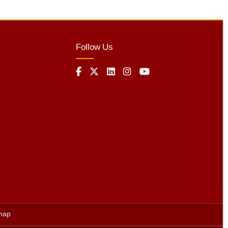
Follow Us
map