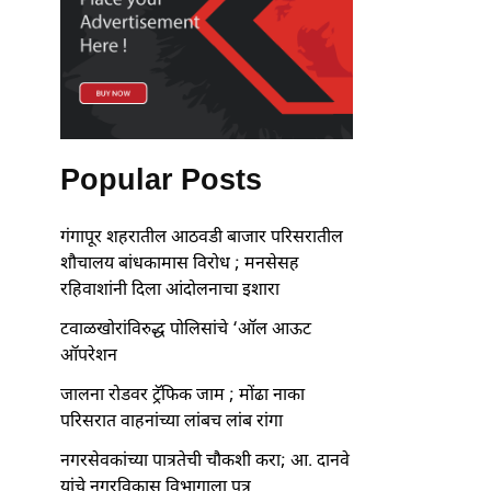
Popular Posts
गंगापूर शहरातील आठवडी बाजार परिसरातील
शौचालय बांधकामास विरोध ; मनसेसह
रहिवाशांनी दिला आंदोलनाचा इशारा
टवाळखोरांविरुद्ध पोलिसांचे ‘ऑल आऊट
ऑपरेशन
जालना रोडवर ट्रॅफिक जाम ; मोंढा नाका
परिसरात वाहनांच्या लांबच लांब रांगा
नगरसेवकांच्या पात्रतेची चौकशी करा; आ. दानवे
यांचे नगरविकास विभागाला पत्र