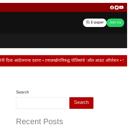
E-paper
Join Us
 • टवाळखोरांविरुद्ध पोलिसांचे ‘ऑल आऊट ऑपरेशन • जालना रोडवर ट्रॅफिक जाम ; मोंढा 
Search
Search
Recent Posts