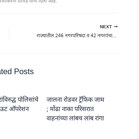
रवीकिरण दरवडे यांनी दिली आहे.
NEXT
राज्यातील 246 नगरपरिषदा व 42 नगरपंचायतींचा निवडणूक कार्यक्रम जाहीर
ted Posts
विरुद्ध पोलिसांचे
जालना रोडवर ट्रॅफिक जाम
ऊट ऑपरेशन
; मोंढा नाका परिसरात
वाहनांच्या लांबच लांब रांगा