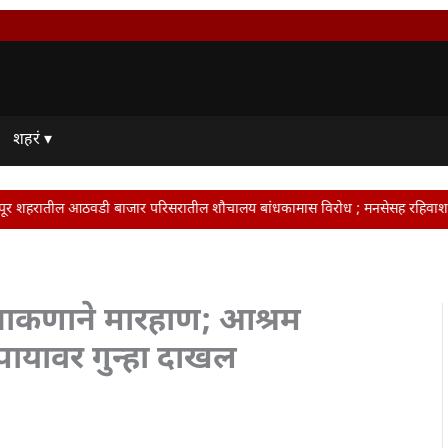
शहरं ▾
ाजार परिसरातील शौचालय बांधकामास विरोध ; मनसेसह रहिवाशांनी दिला आंदोलनाचा इशारा
 झाकणाने मारहाण; आश्रम
ायावर गुन्हा दाखल