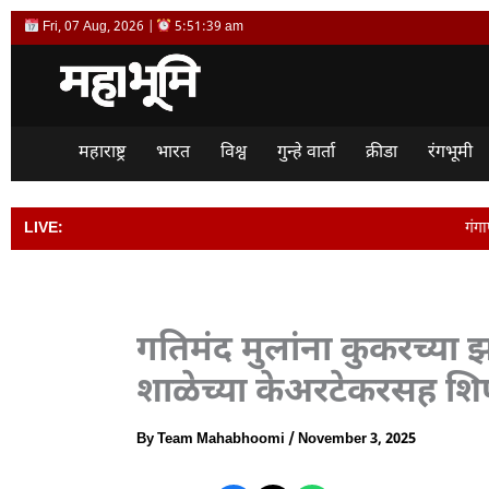
Skip
Fri, 07 Aug, 2026 |
5:51:40 am
to
content
महाराष्ट्र
भारत
विश्व
गुन्हे वार्ता
क्रीडा
रंगभूमी
LIVE:
गंगापूर शहरातील आठवडी ब
गतिमंद मुलांना कुकरच्या
शाळेच्या केअरटेकरसह शिप
By
Team Mahabhoomi
/
November 3, 2025