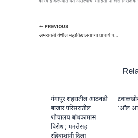
कारवाई करण्यात येत असल्याची माहिती पोलिस निरीक्षक 
PREVIOUS
अमरावती येथील महाविद्यालयाच्या प्राचार्य पदी डॉ. करमसिंग राजपूत
Rela
गंगापूर शहरातील आठवडी
टवाळखोरां
बाजार परिसरातील
‘ऑल आ
शौचालय बांधकामास
विरोध ; मनसेसह
रहिवाशांनी दिला