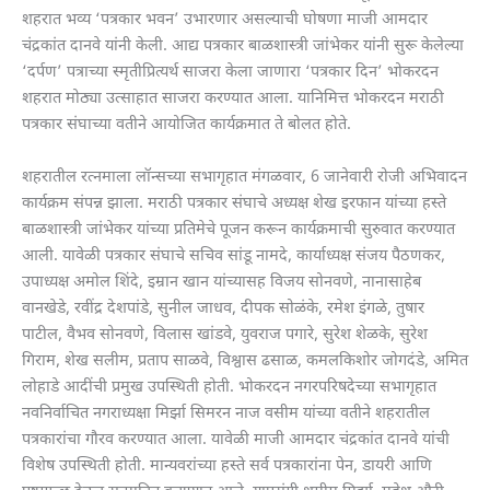
शहरात भव्य ‘पत्रकार भवन’ उभारणार असल्याची घोषणा माजी आमदार
चंद्रकांत दानवे यांनी केली. आद्य पत्रकार बाळशास्त्री जांभेकर यांनी सुरू केलेल्या
‘दर्पण’ पत्राच्या स्मृतीप्रित्यर्थ साजरा केला जाणारा ‘पत्रकार दिन’ भोकरदन
शहरात मोठ्या उत्साहात साजरा करण्यात आला. यानिमित्त भोकरदन मराठी
पत्रकार संघाच्या वतीने आयोजित कार्यक्रमात ते बोलत होते.
शहरातील रत्नमाला लॉन्सच्या सभागृहात मंगळवार, 6 जानेवारी रोजी अभिवादन
कार्यक्रम संपन्न झाला. मराठी पत्रकार संघाचे अध्यक्ष शेख इरफान यांच्या हस्ते
बाळशास्त्री जांभेकर यांच्या प्रतिमेचे पूजन करून कार्यक्रमाची सुरुवात करण्यात
आली. यावेळी पत्रकार संघाचे सचिव सांडू नामदे, कार्याध्यक्ष संजय पैठणकर,
उपाध्यक्ष अमोल शिंदे, इम्रान खान यांच्यासह विजय सोनवणे, नानासाहेब
वानखेडे, रवींद्र देशपांडे, सुनील जाधव, दीपक सोळंके, रमेश इंगळे, तुषार
पाटील, वैभव सोनवणे, विलास खांडवे, युवराज पगारे, सुरेश शेळके, सुरेश
गिराम, शेख सलीम, प्रताप साळवे, विश्वास ढसाळ, कमलकिशोर जोगदंडे, अमित
लोहाडे आदींची प्रमुख उपस्थिती होती. भोकरदन नगरपरिषदेच्या सभागृहात
नवनिर्वाचित नगराध्यक्षा मिर्झा सिमरन नाज वसीम यांच्या वतीने शहरातील
पत्रकारांचा गौरव करण्यात आला. यावेळी माजी आमदार चंद्रकांत दानवे यांची
विशेष उपस्थिती होती. मान्यवरांच्या हस्ते सर्व पत्रकारांना पेन, डायरी आणि