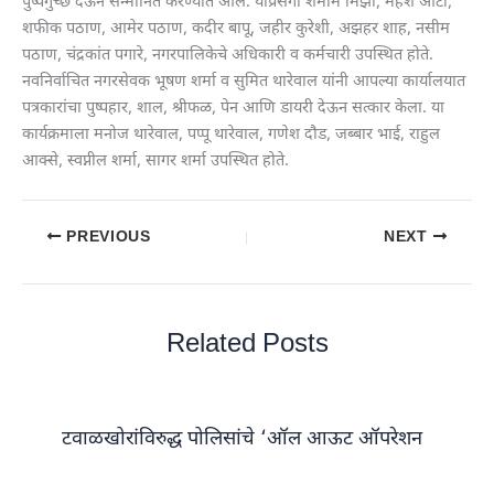
पुष्पगुच्छ देऊन सन्मानित करण्यात आले. याप्रसंगी शमीम मिर्झा, महेश औटी,
शफीक पठाण, आमेर पठाण, कदीर बापू, जहीर कुरेशी, अझहर शाह, नसीम
पठाण, चंद्रकांत पगारे, नगरपालिकेचे अधिकारी व कर्मचारी उपस्थित होते.
नवनिर्वाचित नगरसेवक भूषण शर्मा व सुमित थारेवाल यांनी आपल्या कार्यालयात
पत्रकारांचा पुष्पहार, शाल, श्रीफळ, पेन आणि डायरी देऊन सत्कार केला. या
कार्यक्रमाला मनोज थारेवाल, पप्पू थारेवाल, गणेश दौड, जब्बार भाई, राहुल
आक्से, स्वप्नील शर्मा, सागर शर्मा उपस्थित होते.
PREVIOUS
NEXT
Related Posts
टवाळखोरांविरुद्ध पोलिसांचे ‘ऑल आऊट ऑपरेशन