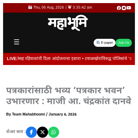
Skip
Thu, 06 Aug, 2026 |
3:35:43 am
to
content
☰
E-paper
Join Us
हिवाशांनी दिला आंदोलनाचा इशारा • टवाळखोरांविरुद्ध पोलिसांचे ‘ऑल आऊट ऑपरेशन • जा
LIVE:
पत्रकारांसाठी भव्य ‘पत्रकार भवन’
उभारणार : माजी आ. चंद्रकांत दानवे
By
Team Mahabhoomi
/
January 6, 2026
शेअर करा :