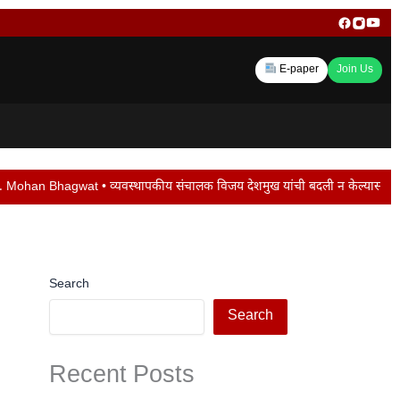
E-paper
Join Us
वस्थापकीय संचालक विजय देशमुख यांची बदली न केल्यास पद सोडेल… • मराठवाड्यातील मंत
Search
Search
Recent Posts