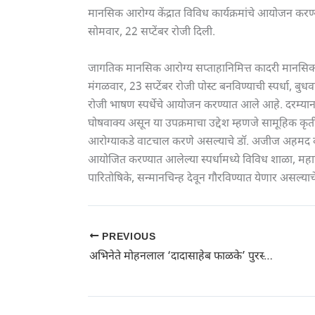
मानसिक आरोग्य केंद्रात विविध कार्यक्रमांचे आयोजन क
सोमवार, 22 सप्टेंबर रोजी दिली.
जागतिक मानसिक आरोग्य सप्ताहानिमित्त कादरी मानसिक आरो
मंगळवार, 23 सप्टेंबर रोजी पोस्ट बनविण्याची स्पर्धा, बुधवा
रोजी भाषण स्पर्धेचे आयोजन करण्यात आले आहे. दरम्यान
घोषवाक्य असून या उपक्रमाचा उद्देश म्हणजे सामूहिक कृ
आरोग्याकडे वाटचाल करणे असल्याचे डॉ. अजीज अहमद का
आयोजित करण्यात आलेल्या स्पर्धामध्ये विविध शाळा, महाव
पारितोषिके, सन्मानचिन्ह देवून गौरविण्यात येणार असल्य
PREVIOUS
अभिनेते मोहनलाल ‘दादासाहेब फाळके’ पुरस्काराने सन्मानित; शाहरुख खान, विक्रांत मेस्सी, राणी मुखर्जी यांनाही पुरस्कार