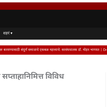
शहरं ▾
ूर्ण समाजाचे एकबळ महत्त्वाचे: सरसंघचालक डॉ. मोहन भागवत | Dr. Mohan Bhagwat • व्य
प्ताहानिमित्त विविध