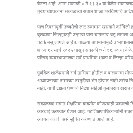
घेतला आहे. आता सकाळी ७ ते ११.३० या वेळेत सकाळच्या 
मुख्याध्यापकांना सकाळच्या सत्रात शाळा भरविण्याचे आदेश
पाच दिवसांपूर्वी उष्णतेची लाट हवामान खात्याने वर्तविल
बुलढाणा जिल्ह्यातही उन्हाचा पारा चांगलाच चढू लागला आ
चटके बसू लागले आहेत. वाढत्या तापमानामुळे उष्माघातास
शाळा १२ मार्च २०२६ पासून सकाळी ७ ते ११.३० या वेळेत भ
परिषद व्यवस्थापनाच्या सर्व प्राथमिक शाळा व जिल्हा पर
पूर्णवेळ शाळेप्रमाणे सर्व तासिका होतील व बालकांचा
अध्यापनाच्या तासाच्या तरतुदीचा भंग होणार नाही तसेच नि
नाही, याची दक्षता घेण्याचे निर्देश सीईओ गुलाबराव खरात 
सकाळच्या सत्रात शैक्षणिक बाबतीत कोणत्याही प्रकारची दि
कारवाई करण्यात येणार आहे. गटशिक्षणाधिकाऱ्यांनी सकाळच
अवगत करावे, असे सूचित करण्यात आले आहे.