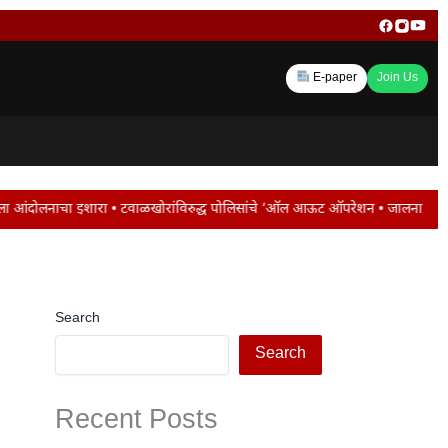
E-paper
Join Us
खोरांविरुद्ध पोलिसांचे ‘ऑल आऊट ऑपरेशन • जालना रोडवर ट्रॅफिक जाम ; मोंढा नाका पर
Search
Search
Recent Posts