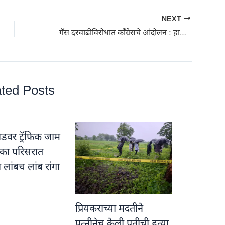
NEXT
गॅस दरवाढीविरोधात काँग्रेसचे आंदोलन : हातात सिलिंडर घेऊन निदर्शने; मोदी सरकारविरोधात जोरदार घोषणाबाजी
ted Posts
डवर ट्रॅफिक जाम
नाका परिसरात
ा लांबच लांब रांगा
प्रियकराच्या मदतीने
पत्नीनेच केली पतीची हत्या