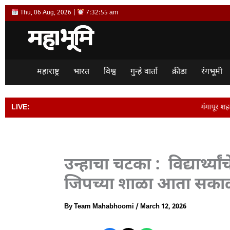
Skip
Thu, 06 Aug, 2026 |
7:32:56 am
to
content
महाराष्ट्र
भारत
विश्व
गुन्हे वार्ता
क्रीडा
रंगभूमी
LIVE:
गंगापूर शहरातील आठवडी बाजार प
उन्हाचा चटका : विद्यार्थ्
जिपच्या शाळा आता सका
By
Team Mahabhoomi
/
March 12, 2026