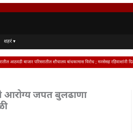
शहरं ▾
रिसरातील शौचालय बांधकामास विरोध ; मनसेसह रहिवाशांनी दिला आंदोलनाचा इशारा • टवाळ
यांचे आरोग्य जपत बुलढाणा
ळी