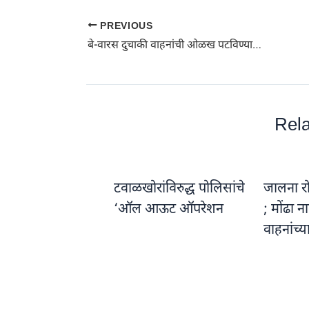
PREVIOUS
बे-वारस दुचाकी वाहनांची ओळख पटविण्याचे आवाहन
Rela
टवाळखोरांविरुद्ध पोलिसांचे
जालना रो
‘ऑल आऊट ऑपरेशन
; मोंढा 
वाहनांच्य