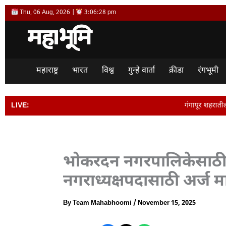
Skip
Thu, 06 Aug, 2026 |
3:06:28 pm
to
content
महाराष्ट्र
भारत
विश्व
गुन्हे वार्ता
क्रीडा
रंगभूमी
LIVE:
गंगापूर शहरातील आठवडी बाजार परिसरातील श
भोकरदन नगरपालिकेसाठी 
नगराध्यक्षपदासाठी अर्ज मा
By
Team Mahabhoomi
/
November 15, 2025