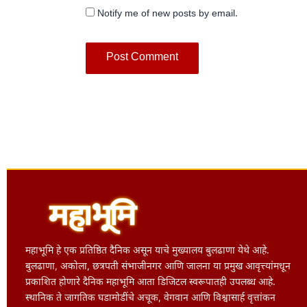
Notify me of new posts by email.
महाभूमि हे एक प्रतिष्ठित दैनिक असून याचे मुख्यालय बुलढाणा येथे आहे.
बुलढाणा, अकोला, छत्रपती संभाजीनगर आणि जालना या प्रमुख आवृत्त्यांमधून
प्रकाशित होणारे दैनिक महाभूमि आता डिजिटल स्वरूपातही उपलब्ध आहे.
स्थानिक ते जागतिक घडामोडींचे अचूक, वेगवान आणि विश्वासार्ह वृत्तांकन