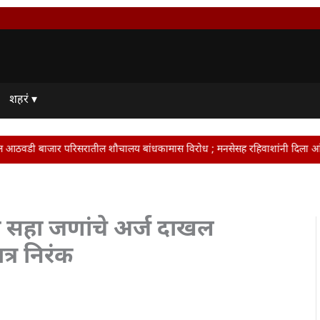
शहरं ▾
ौचालय बांधकामास विरोध ; मनसेसह रहिवाशांनी दिला आंदोलनाचा इशारा • टवाळखोरांविरुद
सहा जणांचे अर्ज दाखल
त्र निरंक