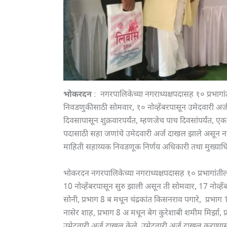
भोकरदन
: नगरपालिकेच्या नगराध्यक्षपदासह १० प्रभागां
निवडणुकीसाठी सोमवार, १० नोव्हेंबरपासून उमेदवारी अर्ज 
दिवसापासून शुक्रवारपर्यंत, म्हणजेच पाच दिवसांपर्यंत,
पदासाठी सहा जणांचे उमेदवारी अर्ज दाखल झाले असून नग
माहिती सहाय्यक निवडणूक निर्णय अधिकारी तथा मुख्याधि
भोकरदन नगरपालिकेच्या नगराध्यक्षपदासह १० प्रभागांतील
10 नोव्हेंबरपासून सुरु झाली असून ती सोमवार, 17 नोव्ह
सोनी, प्रभाग 8 ब मधून चंद्रकांत किसनराव पगारे, प्रभ
नासेर शाह, प्रभाग 8 अ मधून बेग कुरेशाबी शमीम मिर्झा, प
उमेदवारी अर्ज दाखल केले. उमेदवारी अर्ज दाखल करण्यासा