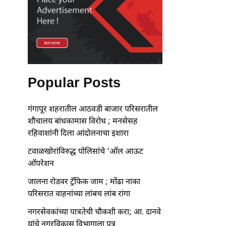
Popular Posts
गंगापूर शहरातील आठवडी बाजार परिसरातील
शौचालय बांधकामास विरोध ; मनसेसह
रहिवाशांनी दिला आंदोलनाचा इशारा
टवाळखोरांविरुद्ध पोलिसांचे ‘ऑल आऊट
ऑपरेशन
जालना रोडवर ट्रॅफिक जाम ; मोंढा नाका
परिसरात वाहनांच्या लांबच लांब रांगा
नगरसेवकांच्या पात्रतेची चौकशी करा; आ. दानवे
यांचे नगरविकास विभागाला पत्र