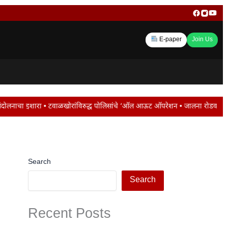
E-paper
Join Us
्ध पोलिसांचे ‘ऑल आऊट ऑपरेशन • जालना रोडवर ट्रॅफिक जाम ; मोंढा नाका परिसरात वाहन
Search
Search
Recent Posts