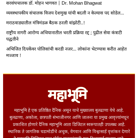
सरसंघचालक डॉ. मोहन भागवत | Dr. Mohan Bhagwat
व्यवस्थापकीय संचालक विजय देशमुख यांची बदली न केल्यास पद सोडेल…
मराठवाड्यातील मंत्रिमंडळ बैठक ठरली वांझोटी..!
राष्ट्रीय नागरी आरोग्य अभियानातील भरती प्रक्रिया रद्द ; पुढील सेवा कंत्राटी
पद्धतीने
अभिजित दिपकेंवर पोलिसांची करडी नजर… लोकांना भेटण्यास करीत आहेत
मज्जाव !
महाभूमि हे एक प्रतिष्ठित दैनिक असून याचे मुख्यालय बुलढाणा येथे आहे.
बुलढाणा, अकोला, छत्रपती संभाजीनगर आणि जालना या प्रमुख आवृत्त्यांमधून
प्रकाशित होणारे दैनिक महाभूमि आता डिजिटल स्वरूपातही उपलब्ध आहे.
स्थानिक ते जागतिक घडामोडींचे अचूक, वेगवान आणि विश्वासार्ह वृत्तांकन देणारे