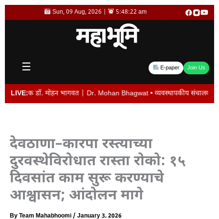
Skip
Sun, 09 Aug, 2026 |
5:48:23 am
to
content
☰
E-paper
Join Us
ालक डॉ. मोहन भागवत | Dr. Mohan Bhagwat • व्यवस्थापकीय संचालक विजय देशमुख यांची 
LIVE:
देवठाणा–कारपा रस्त्याच्या
दुरवस्थेविरोधात रास्ता रोको: १५
दिवसांत काम सुरू करण्याचे
आश्वासन; आंदोलन मागे
By
Team Mahabhoomi
/
January 3, 2026