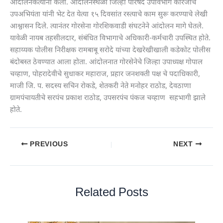
आंदोलनकर्त्यांनी केला. आंदोलनस्थळी जिल्हा परिषद उपविभाग कारंजाचे
उपअभियंता यांनी भेट देत येत्या १५ दिवसांत रस्त्याचे काम सुरू करण्याचे लेखी
आश्वासन दिले. त्यानंतर गोरसेना गोरशिकवाडी संघटनेने आंदोलन मागे घेतले.
यावेळी नायब तहसीलदार, संबंधित विभागाचे अधिकारी-कर्मचारी उपस्थित होते.
सहाय्यक पोलीस निरीक्षक रामबाबू सरोदे यांच्या देखरेखीखाली कडेकोट पोलीस
बंदोबस्त ठेवण्यात आला होता. आंदोलनात गोरसेनेचे जिल्हा उपाध्यक्ष गोपाल
चव्हाण, पोहरादेवीचे सुधाकर महाराज, प्रहार जनशक्ती पक्ष चे पदाधिकारी,
माजी जि. प. सदस्य सचिन रोकडे, शेतकरी नेते मनोहर राठोड, देवठाणा
ग्रामपंचायतीचे सरपंच प्रकाश राठोड, उपसरपंच पंकज चव्हाण सहभागी झाले
होते.
PREVIOUS
NEXT
Related Posts