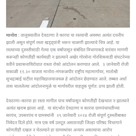
मानोरा
: तालुक्यातील देवठाणा ते कारपा या रस्त्याची अवस्था अत्यंत दयनीय
झाली असून संपूर्ण रस्ता खड्ड्यांनी भरून चाळणी झाल्याचे चित्र आहे. या
रस्त्याच्या दुरुस्तीसाठी गेल्या एक वर्षापासून संबंधित विभागाकडे वारंवार मागणी
करूनही कोणतीही कार्यवाही न झाल्याने अखेर गोरसेना गोरशिकवाडी संघटनेच्या
वतीने प्रशासनाविरोधात रास्ता रोको आंदोलन करण्यात आले. ३ जानेवारी रोजी
सकाळी ११.३० वाजता मानोरा–मंगरूळपीर राष्ट्रीय महामार्गावर, मातोश्री
सुभद्राबाई पाटील महाविद्यालयाजवळ हे आंदोलन छेडण्यात आले. तब्बल अर्धा
तास चाललेल्या आंदोलनामुळे या मार्गावरील वाहतूक पूर्णतः ठप्प झाली होती.
देवठाणा–कारपा हा रस्ता मागील पाच वर्षांपासून कोणतीही देखभाल न झाल्याने
अत्यंत खराब झाला आहे. या संदर्भात देवठाणा व कारपा ग्रामपंचायतीच्या
सरपंच, उपसरपंच व ग्रामस्थांनी २९ जानेवारी २०२४ रोजी संपूर्ण दुरुस्तीबाबत
निवेदन दिले होते. मात्र एक वर्ष उलटूत असतानाही जिल्हा परिषद विभागाने
कोणतीही दखल न घेतल्याने हा ग्रामस्थांवर अन्याय असल्याचा आरोप