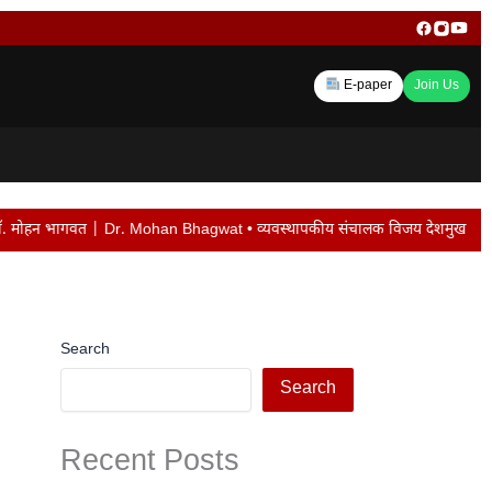
E-paper
Join Us
an Bhagwat • व्यवस्थापकीय संचालक विजय देशमुख यांची बदली न केल्यास पद सोडेल… • म
Search
Search
Recent Posts