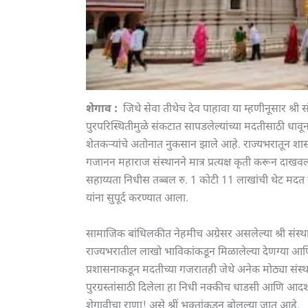
शेगाव :
जिथे सेवा तीथेच देव पाहावा या म्हणीनूसार श्री
पुरपरिस्थितीमुळे संकटात सापडलेल्यांच्या मदतीसाठी धावू
शेतकऱ्यांचे अतोनात नुकसान झाले आहे. राज्यभरातून श
गजानन महाराज संस्थानने मात्र प्रत्यक्ष कृती करून दाखवली
सहाय्यता निधीस तब्बल रु. 1 कोटी 11 लाखांची थेट मदत दि
यांना सुपूर्द करण्यात आला.
सामाजिक बांधिलकीत नेहमीच अग्रेसर असलेल्या श्री संस्थ
राज्यभरातील लाखो भाविकांकडून मिळालेल्या देणग्या आणि श
प्रशासनाकडून मदतीच्या गजरातही जेथे अनेक मोठ्या संस्थ
पुरग्रस्तांसाठी दिलेला हा निधी नक्कीच धाडसी आणि आद
शेगावीचा राणा! असे श्रीं भक्तांकडून बोलल्या जात आहे.