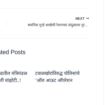
NEXT
स्थानिक गुन्हे शाखेची रेशनच्या तांदुळावर पुन्हा धडक कारवाई; काळ्या बाजारात 580 क्विंटल तांदूळ घेऊन जाणारा ट्रक पकडला
ted Posts
यातील मंत्रिमंडळ
टवाळखोरांविरुद्ध पोलिसांचे
ी वांझोटी..!
‘ऑल आऊट ऑपरेशन