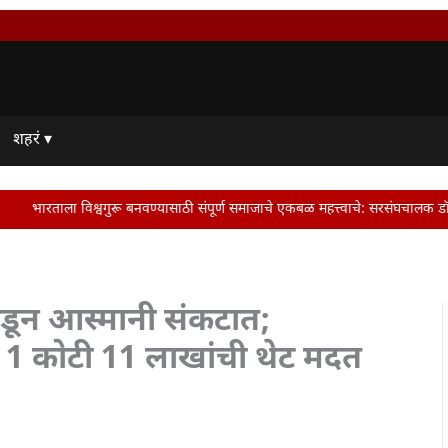
शहरं ▾
बनवण्यासाठी संपूर्ण समाजाचे एकबळ महत्त्वाचे: सरसंघचालक डॉ. मोहन भागवत | Dr. Moh
डून आस्मानी संकटात;
ी 1 कोटी 11 लाखांची थेट मदत