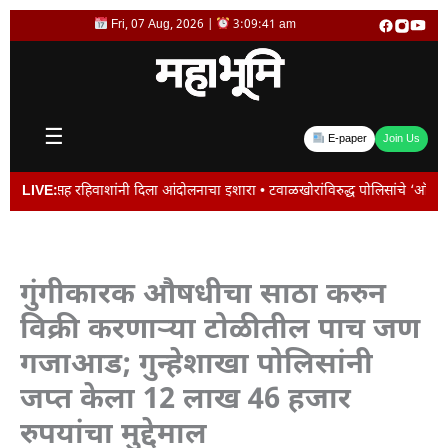
Skip
Fri, 07 Aug, 2026 |
3:09:42 am
to
content
☰
E-paper
Join Us
वाशांनी दिला आंदोलनाचा इशारा • टवाळखोरांविरुद्ध पोलिसांचे ‘ऑल आऊट ऑपरेशन • जाल
LIVE:
गुंगीकारक औषधीचा साठा करुन
विक्री करणाऱ्या टोळीतील पाच जण
गजाआड; गुन्हेशाखा पोलिसांनी
जप्त केला 12 लाख 46 हजार
रुपयांचा मुद्देमाल