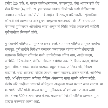
हमीद (25 वर्ष), रा. कॅप्टन कलेक्शनजवळ, फाजलपुरा, शेख आयान उर्फ शेरु
शेख सिराज (42 वर्ष), रा. हज हाऊस जवळ, किलेअर्क अशी पोलिसांच्या
ताब्यात असलेल्या आरोपींची नावे आहेत. किराडपुरा परिसरातील रहेमानिया
कॉलनी येथे राहणाऱ्या ओबेदुल्ला अब्दुल्ला याच्याकडे नशेसाठी वापरण्यात
येणाऱ्या गुंगीकारक औषधीचा साठा असून तो विक्री करीत असल्याची माहिती
गुन्हेशाखेला मिळाली होती.
गुन्हेशाखेचे पोलिस उपायुक्त रत्नाकर नवले, सहाय्यक पोलिस आयुक्त अशोक
राजपूत, गुन्हेशाखेचे निरीक्षक गजानन कल्याणकर यांच्या मार्गदर्शनाखाली
सहाय्यक निरीक्षक रविकांत गच्चे, उपनिरीक्षक प्रविण वाघ, अर्जुन कदम,
अभिजित चिखलीकर, पोलिस अंमलदार योगेश नवसारे, विजय कदम, योगेश
गुप्ता, श्रीकांत काळे, राजेश यदमळ, राहुल बंगाळे, जालिंदर गोरे, विक्रम
खंडागळे, शेख शाहरुख, रोहीत जाधव, अक्षय नाटकर, प्रतिक साबळे, अभिषेक
बाठे, अभिषेक राऊत, महिला पोलिस अंमलदार माया माळी, मनिषा नरोडे,
संतोष चौरे आदींच्या पथकाने ओबेदुल्ला अब्दुल्ला याच्या घरावर छापा मारला. या
कारवाईत पोलिसांनी त्याच्या घरातून गुंगीकारक औषधीच्या 12 लाख रुपये
किंमतीच्या 300 बाटल्या जप्त केल्या. याप्रकरणी जिन्सी पोलिस ठाण्यात गुन्हा
दाखल करण्यात आला आहे.