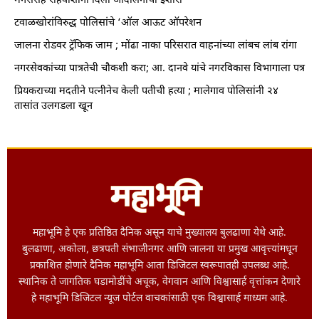
मनसेसह रहिवाशांनी दिला आंदोलनाचा इशारा
टवाळखोरांविरुद्ध पोलिसांचे ‘ऑल आऊट ऑपरेशन
जालना रोडवर ट्रॅफिक जाम ; मोंढा नाका परिसरात वाहनांच्या लांबच लांब रांगा
नगरसेवकांच्या पात्रतेची चौकशी करा; आ. दानवे यांचे नगरविकास विभागाला पत्र
प्रियकराच्या मदतीने पत्नीनेच केली पतीची हत्या ; मालेगाव पोलिसांनी २४
तासांत उलगडला खून
महाभूमि हे एक प्रतिष्ठित दैनिक असून याचे मुख्यालय बुलढाणा येथे आहे.
बुलढाणा, अकोला, छत्रपती संभाजीनगर आणि जालना या प्रमुख आवृत्त्यांमधून
प्रकाशित होणारे दैनिक महाभूमि आता डिजिटल स्वरूपातही उपलब्ध आहे.
स्थानिक ते जागतिक घडामोडींचे अचूक, वेगवान आणि विश्वासार्ह वृत्तांकन देणारे
हे महाभूमि डिजिटल न्यूज पोर्टल वाचकांसाठी एक विश्वासार्ह माध्यम आहे.