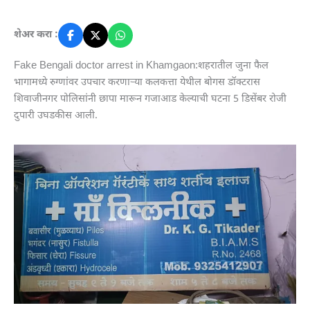
शेअर करा :
Fake Bengali doctor arrest in Khamgaon:शहरातील जुना फैल
भागामध्ये रुग्णांवर उपचार करणाऱ्या कलकत्ता येथील बोगस डॉक्टरास
शिवाजीनगर पोलिसांनी छापा मारून गजाआड केल्याची घटना 5 डिसेंबर रोजी
दुपारी उघडकीस आली.