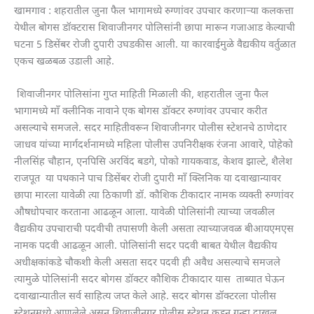
खामगाव : शहरातील जुना फैल भागामध्ये रुग्णांवर उपचार करणाऱ्या कलकत्ता
येथील बोगस डॉक्टरास शिवाजीनगर पोलिसांनी छापा मारून गजाआड केल्याची
घटना 5 डिसेंबर रोजी दुपारी उघडकीस आली. या कारवाईमुळे वैद्यकीय वर्तुळात
एकच खळबळ उडाली आहे.
शिवाजीनगर पोलिसांना गुप्त माहिती मिळाली की, शहरातील जुना फैल
भागामध्ये माँ क्लीनिक नावाने एक बोगस डॉक्टर रुग्णांवर उपचार करीत
असल्याचे समजले. सदर माहितीवरून शिवाजीनगर पोलीस स्टेशनचे ठाणेदार
जाधव यांच्या मार्गदर्शनामध्ये महिला पोलीस उपनिरीक्षक रंजना आवारे, पोहेको
नीलसिंह चौहान, एनपिसि अरविंद बडगे, पोको गायकवाड, केशव झाल्टे, शैलेश
राजपूत या पथकाने पाच डिसेंबर रोजी दुपारी माँ क्लिनिक या दवाखान्यावर
छापा मारला यावेळी त्या ठिकाणी डॉ. कौशिक टीकादार नामक व्यक्ती रुग्णांवर
औषधोपचार करताना आढळून आला. यावेळी पोलिसांनी त्याच्या जवळील
वैद्यकीय उपचाराची पदवीची तपासणी केली असता त्याच्याजवळ बीआयएमएस
नामक पदवी आढळून आली. पोलिसांनी सदर पदवी बाबत येथील वैद्यकीय
अधीक्षकांकडे चौकशी केली असता सदर पदवी ही अवैध असल्याचे समजले
त्यामुळे पोलिसांनी सदर बोगस डॉक्टर कौशिक टीकादार यास ताब्यात घेऊन
दवाखान्यातील सर्व साहित्य जप्त केले आहे. सदर बोगस डॉक्टरला पोलीस
स्टेशनमध्ये आणलेले असून शिवाजीनगर पोलीस स्टेशन कडून गुन्हा दाखल