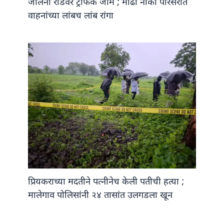
जालना रोडवर ट्रॅफिक जाम ; मोंढा नाका परिसरात
वाहनांच्या लांबच लांब रांगा
प्रियकराच्या मदतीने पत्नीनेच केली पतीची हत्या ;
मालेगाव पोलिसांनी २४ तासांत उलगडला खून