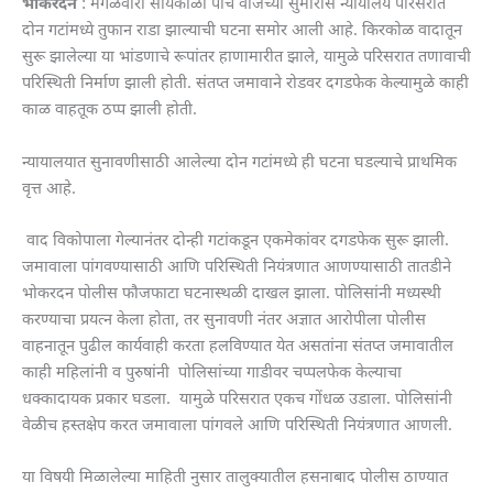
भोकरदन
: मंगळवारी सायंकाळी पाच वाजेच्या सुमारास न्यायालय परिसरात
दोन गटांमध्ये तुफान राडा झाल्याची घटना समोर आली आहे. किरकोळ वादातून
सुरू झालेल्या या भांडणाचे रूपांतर हाणामारीत झाले, यामुळे परिसरात तणावाची
परिस्थिती निर्माण झाली होती. संतप्त जमावाने रोडवर दगडफेक केल्यामुळे काही
काळ वाहतूक ठप्प झाली होती.
न्यायालयात सुनावणीसाठी आलेल्या दोन गटांमध्ये ही घटना घडल्याचे प्राथमिक
वृत्त आहे.
वाद विकोपाला गेल्यानंतर दोन्ही गटांकडून एकमेकांवर दगडफेक सुरू झाली.
जमावाला पांगवण्यासाठी आणि परिस्थिती नियंत्रणात आणण्यासाठी तातडीने
भोकरदन पोलीस फौजफाटा घटनास्थळी दाखल झाला. पोलिसांनी मध्यस्थी
करण्याचा प्रयत्न केला होता, तर सुनावणी नंतर अज्ञात आरोपीला पोलीस
वाहनातून पुढील कार्यवाही करता हलविण्यात येत असतांना संतप्त जमावातील
काही महिलांनी व पुरुषांनी पोलिसांच्या गाडीवर चप्पलफेक केल्याचा
धक्कादायक प्रकार घडला. यामुळे परिसरात एकच गोंधळ उडाला. पोलिसांनी
वेळीच हस्तक्षेप करत जमावाला पांगवले आणि परिस्थिती नियंत्रणात आणली.
या विषयी मिळालेल्या माहिती नुसार तालुक्यातील हसनाबाद पोलीस ठाण्यात