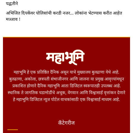
पद्धतीने
अभिजित दिपकेंवर पोलिसांची करडी नजर… लोकांना भेटण्यास करीत आहेत
मज्जाव !
महाभूमि हे एक प्रतिष्ठित दैनिक असून याचे मुख्यालय बुलढाणा येथे आहे.
बुलढाणा, अकोला, छत्रपती संभाजीनगर आणि जालना या प्रमुख आवृत्त्यांमधून
प्रकाशित होणारे दैनिक महाभूमि आता डिजिटल स्वरूपातही उपलब्ध आहे.
स्थानिक ते जागतिक घडामोडींचे अचूक, वेगवान आणि विश्वासार्ह वृत्तांकन देणारे
हे महाभूमि डिजिटल न्यूज पोर्टल वाचकांसाठी एक विश्वासार्ह माध्यम आहे.
कॅटेगरीज