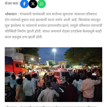
शेअर करा :
भोकरदन
: मंगळवारी सायंकाळी पाच वाजेच्या सुमारास न्यायालय परिसरात
दोन गटांमध्ये तुफान राडा झाल्याची घटना समोर आली आहे. किरकोळ वादातून
सुरू झालेल्या या भांडणाचे रूपांतर हाणामारीत झाले, यामुळे परिसरात तणावाची
परिस्थिती निर्माण झाली होती. संतप्त जमावाने रोडवर दगडफेक केल्यामुळे काही
काळ वाहतूक ठप्प झाली होती.