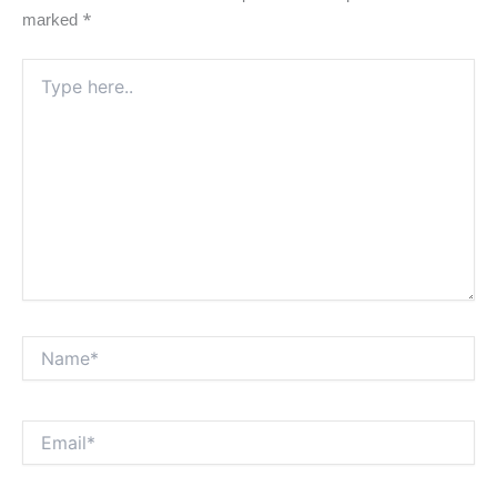
marked
*
Type
here..
Name*
Email*