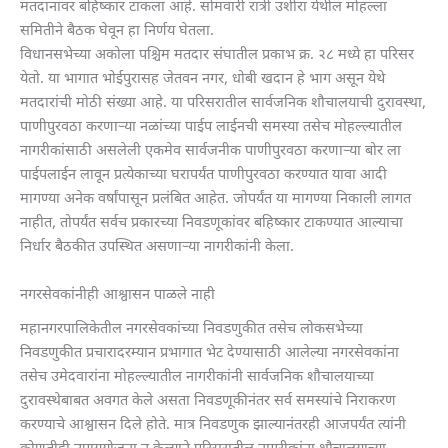
मतदानावर बहिष्कार टाकला आहे. सोमवारी रात्री उशीरा येथील मोहल्ला
समितीने बैठक घेवून हा निर्णय घेतला.
विधानसभेच्या अकोला पश्चिम मतदार संघातील प्रकाभ क्र. २८ मध्ये हा परिसर
येतो. या भागात भोईपुरासह जेतवन नगर, धोबी खदान हे भाग असून येथे
मतदारांची मोठी संख्या आहे. या परिसरातील सार्वजनिक शौचालयाची दुरावस्था,
पाणीपुरवठा करणाऱ्या नळांच्या पाईप लाईनची समस्या तसेच मोहल्ल्यातील
नागरीकांसाठी असलेली एकमेव सार्वजनीक पाणीपुरवठा करणाऱ्या बोर ला
पाईपलाईन लावून प्रत्येकाच्या घरापर्यंत पाणीपुरवठा करण्यात यावा आदी
मागण्या अनेक वर्षांपासून प्रलंबित आहेत. जोपर्यंत या मागण्या निकाली लागत
नाहीत, तोपर्यंत सर्वच प्रकारच्या निवडणूकांवर बहिष्कार टाकण्यात आल्याचा
निर्धार बैठकीत उपस्थित असणाऱ्या नागरीकांनी केला.
नगरसेवकांनीही आश्वासन पाळले नाही
महानगरपालिकेतील नगरसेवकांच्या निवडणुकीत तसेच लोकसभेच्या
निवडणुकीत प्रचारादरम्यान प्रभागात भेट देण्यासाठी आलेल्या नगरसेवकांना
तसेच उमेदवारांना मोहल्ल्यातील नागरीकांनी सार्वजनिक शौचालयाच्या
दुरावस्थेबाबत अवगत केले असता निवडणूकीनंतर सर्व समस्यांचे निराकरण
करण्याचे आश्वासन दिले होते. मात्र निवडणुक झाल्यानंतरही आजपर्यंत त्यांनी