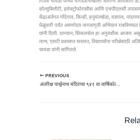
गितेश चावडा यांच्या मार्गदर्शनाखाली आरोग्य अधिकारी डॉ.
सोल्युबिलीटी, इलेक्ट्रोफोरासीस आणि एचपीएलसी तपास
केंद्राअंर्तगत गोंदेगाव, किन्ही, हनुमंतखेडा, वडगाव, नां
फेब्रुवारी पर्यंत अरुणोदय जनजागृती अभियान राबविण्या
यांनी दिली. दरम्यान, सिकलसेल हा अनुवंशीक आजार असून
लाभ, एसटी प्रवासात सवलत, विद्यार्थ्यांना परीक्षेसाठी 
चावडा यांनी सांगितले.
PREVIOUS
अंतरिक्ष पार्श्वनाथ मंदिराचा ९४१ वा वार्षिकोत्सव उत्साहात | सत्तरभेदी पूजा, रजत ध्वजदंड पूजन व ध्वजारोहणाने सोहळा संपन्न
Rela