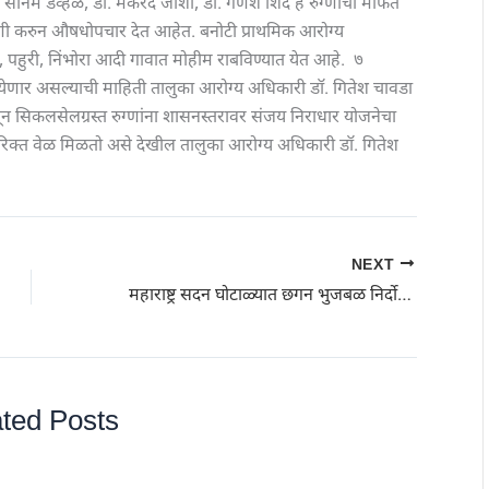
 सोनम डव्हळे, डॉ. मकरंद जोशी, डॉ. गणेश शिंदे हे रुग्णांची मोफत
णी करुन औषधोपचार देत आहेत. बनोटी प्राथमिक आरोग्य
दगाव, पहुरी, निंभोरा आदी गावात मोहीम राबविण्यात येत आहे. ७
त येणार असल्याची माहिती तालुका आरोग्य अधिकारी डॉ. गितेश चावडा
 सिकलसेलग्रस्त रुग्णांना शासनस्तरावर संजय निराधार योजनेचा
अतिरिक्त वेळ मिळतो असे देखील तालुका आरोग्य अधिकारी डॉ. गितेश
NEXT
महाराष्ट्र सदन घोटाळ्यात छगन भुजबळ निर्दोष; एसीबीनंतर आता ईडीच्या प्रकरणातही दिलासा
ted Posts