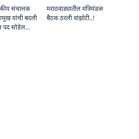
ापकीय संचालक
मराठवाड्यातील मंत्रिमंडळ
शमुख यांची बदली
बैठक ठरली वांझोटी..!
ास पद सोडेल…