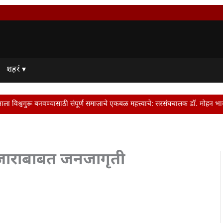
शहरं ▾
यासाठी संपूर्ण समाजाचे एकबळ महत्त्वाचे: सरसंघचालक डॉ. मोहन भागवत | Dr. Mohan Bh
जाराबाबत जनजागृती