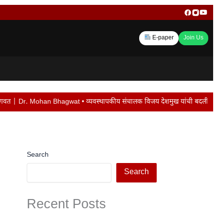
E-paper
Join Us
agwat • व्यवस्थापकीय संचालक विजय देशमुख यांची बदली न केल्यास पद सोडेल… • मराठवा
Search
Search
Recent Posts