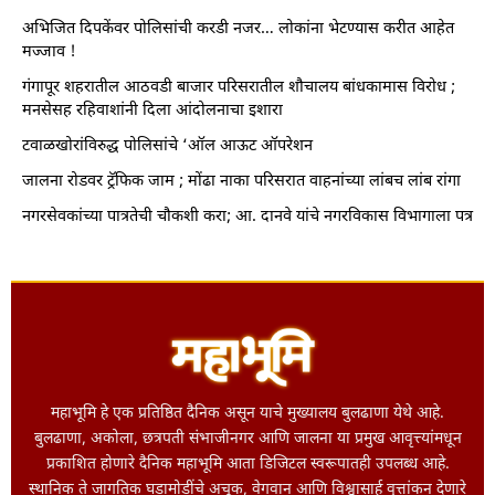
अभिजित दिपकेंवर पोलिसांची करडी नजर… लोकांना भेटण्यास करीत आहेत
मज्जाव !
गंगापूर शहरातील आठवडी बाजार परिसरातील शौचालय बांधकामास विरोध ;
मनसेसह रहिवाशांनी दिला आंदोलनाचा इशारा
टवाळखोरांविरुद्ध पोलिसांचे ‘ऑल आऊट ऑपरेशन
जालना रोडवर ट्रॅफिक जाम ; मोंढा नाका परिसरात वाहनांच्या लांबच लांब रांगा
नगरसेवकांच्या पात्रतेची चौकशी करा; आ. दानवे यांचे नगरविकास विभागाला पत्र
महाभूमि हे एक प्रतिष्ठित दैनिक असून याचे मुख्यालय बुलढाणा येथे आहे.
बुलढाणा, अकोला, छत्रपती संभाजीनगर आणि जालना या प्रमुख आवृत्त्यांमधून
प्रकाशित होणारे दैनिक महाभूमि आता डिजिटल स्वरूपातही उपलब्ध आहे.
स्थानिक ते जागतिक घडामोडींचे अचूक, वेगवान आणि विश्वासार्ह वृत्तांकन देणारे