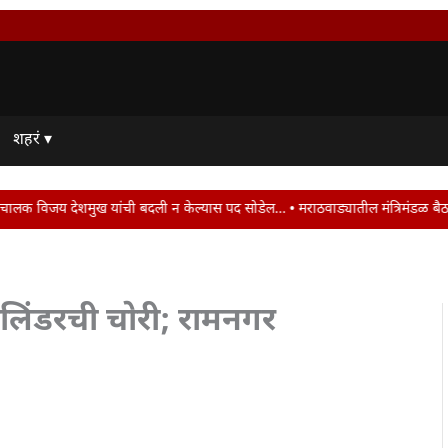
शहरं ▾
ंची बदली न केल्यास पद सोडेल… • मराठवाड्यातील मंत्रिमंडळ बैठक ठरली वांझोटी..! • 
िंडरची चोरी; रामनगर