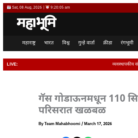
Skip
Sat, 08 Aug, 2026 |
9:20:06 am
to
content
महाराष्ट्र
भारत
विश्व
गुन्हे वार्ता
क्रीडा
रंगभूमी
LIVE:
व्यवस्थापकीय संचालक विजय देशमुख या
गॅस गोडाऊनमधून 110 सिल
परिसरात खळबळ
By
Team Mahabhoomi
/
March 17, 2026