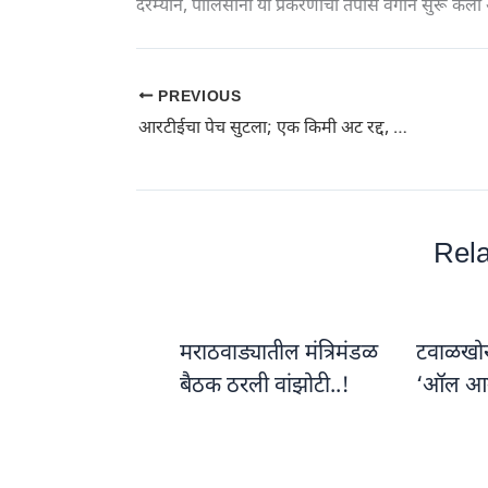
दरम्यान, पोलिसांनी या प्रकरणाचा तपास वेगाने सुरू केल
PREVIOUS
आरटीईचा पेच सुटला; एक किमी अट रद्द, शाळा निवडीचे पर्याय वाढले: न्यायालयीन स्थगितीनंतर पोर्टल अपडेट; पूर्वीच्या अर्जातही बदल करता येणार
Rela
मराठवाड्यातील मंत्रिमंडळ
टवाळखोरां
बैठक ठरली वांझोटी..!
‘ऑल आ