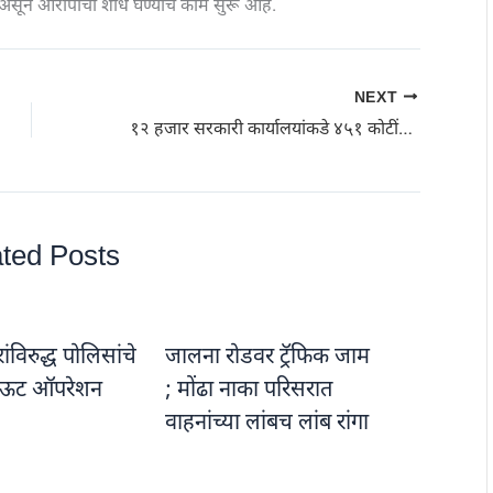
ा असून आरोपींचा शोध घेण्याचे काम सुरू आहे.
NEXT
१२ हजार सरकारी कार्यालयांकडे ४५१ कोटींची वीज थकबाकी; महावितरणचा अल्टिमेटम, ‘बिल भरा नाहीतर अंधार’
ted Posts
विरुद्ध पोलिसांचे
जालना रोडवर ट्रॅफिक जाम
ऊट ऑपरेशन
; मोंढा नाका परिसरात
वाहनांच्या लांबच लांब रांगा