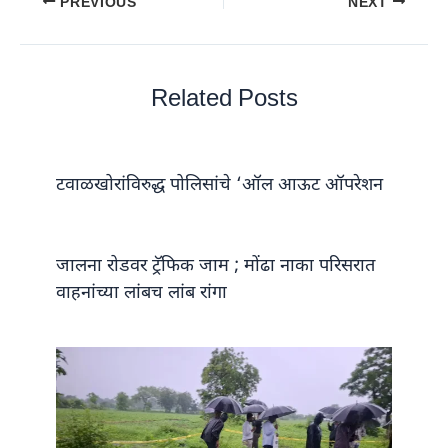
PREVIOUS
NEXT
Related Posts
टवाळखोरांविरुद्ध पोलिसांचे ‘ऑल आऊट ऑपरेशन
जालना रोडवर ट्रॅफिक जाम ; मोंढा नाका परिसरात
वाहनांच्या लांबच लांब रांगा