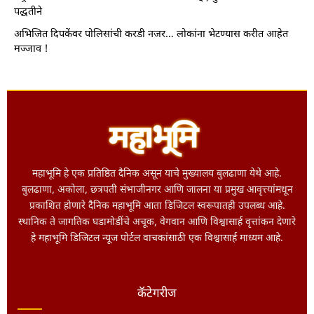
पद्धतीने
अभिजित दिपकेंवर पोलिसांची करडी नजर… लोकांना भेटण्यास करीत आहेत
मज्जाव !
महाभूमि हे एक प्रतिष्ठित दैनिक असून याचे मुख्यालय बुलढाणा येथे आहे.
बुलढाणा, अकोला, छत्रपती संभाजीनगर आणि जालना या प्रमुख आवृत्त्यांमधून
प्रकाशित होणारे दैनिक महाभूमि आता डिजिटल स्वरूपातही उपलब्ध आहे.
स्थानिक ते जागतिक घडामोडींचे अचूक, वेगवान आणि विश्वासार्ह वृत्तांकन देणारे
हे महाभूमि डिजिटल न्यूज पोर्टल वाचकांसाठी एक विश्वासार्ह माध्यम आहे.
कॅटेगरीज