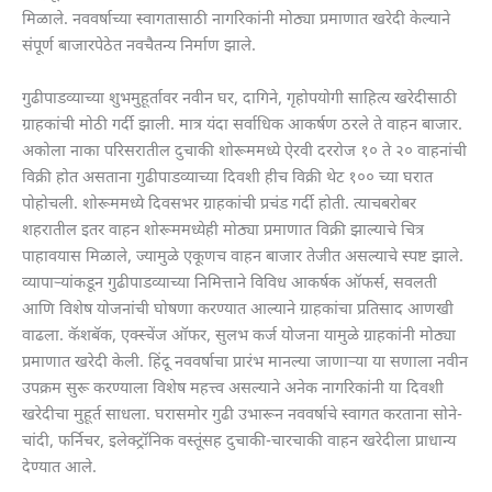
मिळाले. नववर्षाच्या स्वागतासाठी नागरिकांनी मोठ्या प्रमाणात खरेदी केल्याने
संपूर्ण बाजारपेठेत नवचैतन्य निर्माण झाले.
गुढीपाडव्याच्या शुभमुहूर्तावर नवीन घर, दागिने, गृहोपयोगी साहित्य खरेदीसाठी
ग्राहकांची मोठी गर्दी झाली. मात्र यंदा सर्वाधिक आकर्षण ठरले ते वाहन बाजार.
अकोला नाका परिसरातील दुचाकी शोरूममध्ये ऐरवी दररोज १० ते २० वाहनांची
विक्री होत असताना गुढीपाडव्याच्या दिवशी हीच विक्री थेट १०० च्या घरात
पोहोचली. शोरूममध्ये दिवसभर ग्राहकांची प्रचंड गर्दी होती. त्याचबरोबर
शहरातील इतर वाहन शोरूममध्येही मोठ्या प्रमाणात विक्री झाल्याचे चित्र
पाहावयास मिळाले, ज्यामुळे एकूणच वाहन बाजार तेजीत असल्याचे स्पष्ट झाले.
व्यापाऱ्यांकडून गुढीपाडव्याच्या निमित्ताने विविध आकर्षक ऑफर्स, सवलती
आणि विशेष योजनांची घोषणा करण्यात आल्याने ग्राहकांचा प्रतिसाद आणखी
वाढला. कॅशबॅक, एक्स्चेंज ऑफर, सुलभ कर्ज योजना यामुळे ग्राहकांनी मोठ्या
प्रमाणात खरेदी केली. हिंदू नववर्षाचा प्रारंभ मानल्या जाणाऱ्या या सणाला नवीन
उपक्रम सुरू करण्याला विशेष महत्त्व असल्याने अनेक नागरिकांनी या दिवशी
खरेदीचा मुहूर्त साधला. घरासमोर गुढी उभारून नववर्षाचे स्वागत करताना सोने-
चांदी, फर्निचर, इलेक्ट्रॉनिक वस्तूंसह दुचाकी-चारचाकी वाहन खरेदीला प्राधान्य
देण्यात आले.