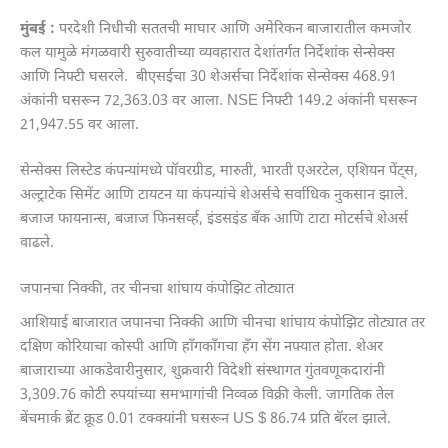
मुंबई :
परदेशी निधीची सततची माघार आणि अमेरिकन बाजारातील कमजोर
कल यामुळे मंगळवारी सुरुवातीच्या व्यवहारात देशांतर्गत निर्देशांक सेन्सेक्स
आणि निफ्टी घसरले. बीएसईचा 30 शेअर्सचा निर्देशांक सेन्सेक्स 468.91
अंकांनी घसरून 72,363.03 वर आला. NSE निफ्टी 149.2 अंकांनी घसरून
21,947.55 वर आला.
सेन्सेक्स लिस्टेड कंपन्यांमध्ये पॉवरग्रीड, मारुती, भारती एअरटेल, एशियन पेंट्स,
अल्ट्राटेक सिमेंट आणि टायटन या कंपन्यांचे शेअर्सचे सर्वाधिक नुकसान झाले.
बजाज फायनान्स, बजाज फिनसर्व्ह, इंडसइंड बँक आणि टाटा मोटर्सचे शेअर्स
वाढले.
जपानचा निक्की, तर चीनचा शांघाय कंपोझिट तोट्यात
आशियाई बाजारात जपानचा निक्की आणि चीनचा शांघाय कंपोझिट तोट्यात तर
दक्षिण कोरियाचा कोस्पी आणि हाँगकाँगचा हँग सेंग नफ्यात होता. शेअर
बाजाराच्या आकडेवारीनुसार, शुक्रवारी विदेशी संस्थागत गुंतवणूकदारांनी
3,309.76 कोटी रुपयांच्या समभागांची निव्वळ विक्री केली. जागतिक तेल
बेंचमार्क ब्रेंट क्रूड 0.01 टक्क्यांनी घसरून US $ 86.74 प्रति बॅरल झाले.