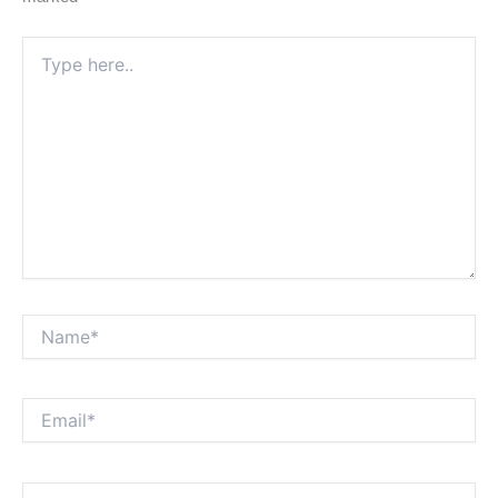
Type
here..
Name*
Email*
Website