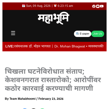
Skip
Sun, 09 Aug, 2026 |
6:23:15 am
to
content
☰
E-paper
Join Us
े: सरसंघचालक डॉ. मोहन भागवत | Dr. Mohan Bhagwat • व्यवस्थापकीय संचालक विजय देशम
LIVE:
चिखला घटनेविरोधात संताप;
केशवनगरात रास्तारोको; आरोपींवर
कठोर कारवाई करण्याची मागणी
By
Team Mahabhoomi
/
February 23, 2026