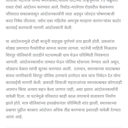
शिवाजी महाराज यांच्या स्मारकासंदर्भातील वादाच्या पार्श्वभूमीवर २३ फेब्रुवारी
रास्ता रोको आंदोलन करण्यात आले. रिसोड–मालेगाव रोडवरील केशवनगर
परिसरात सकाळपासून आंदोलनकर्त्यांनी रस्ता अडवून जोरदार घोषणाबाजी
करत निषेध नोंदवला. तसेच एका महिलेस अमानुष मारहाण करणाऱ्यांवर कठोर
कारवाई करण्याची मागणी आंदोलकांनी केली.
या आंदोलनामुळे दोन्ही बाजूंनी वाहतूक पूर्णपणे ठप्प झाली होती. प्रवाशांना
मोठ्या प्रमाणात गैरसोयीचा सामना करावा लागला. घटनेची माहिती मिळताच
शिरपूर पोलिसांनी तातडीने घटनास्थळी धाव घेऊन परिस्थिती नियंत्रणात
आणली. आंदोलनकर्त्यांना ताब्यात घेऊन पोलिस स्टेशनला नेण्यात आले असून,
थोड्याच वेळात त्यांची सुटका करण्यात आली. दरम्यान, स्मारकाच्या वादाबाबत
संतप्त नागरिकांनी शिरपूर पोलिस ठाण्याचे ठाणेदार वाघ यांना निवेदन देत योग्य
कारवाईची मागणी केली. छत्रपती शिवाजी महाराजांच्या स्मारकाबाबत कोणताही
अपमान किंवा अन्याय सहन केला जाणार नाही, असा इशारा आंदोलनकर्त्यांनी
यावेळी दिला. या घटनेमुळे परिसरात काही काळ तणावाचे वातावरण निर्माण
झाले होते. मात्र पोलिसांच्या हस्तक्षेपानंतर परिस्थिती शांत झाली. स्मारकाच्या
प्रश्नावर पुढील काळात आंदोलन अधिक तीव्र करण्याचा इशाराही यावेळी देण्यात
आला आहे.