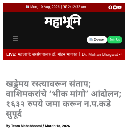
Skip
Mon, 10 Aug, 2026 |
2:12:33 am
to
content
☰
E-paper
Join Us
ळ महत्त्वाचे: सरसंघचालक डॉ. मोहन भागवत | Dr. Mohan Bhagwat • व्यवस्थापकीय संचालक
LIVE:
खड्डेमय रस्त्यावरून संताप;
वाशिमकरांचे ‘भीक मांगो’ आंदोलन;
१६३२ रुपये जमा करून न.प.कडे
सुपूर्द
By
Team Mahabhoomi
/
March 18, 2026