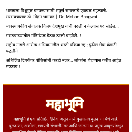
भारताला विश्वगुरू बनवण्यासाठी संपूर्ण समाजाचे एकबळ महत्त्वाचे:
सरसंघचालक डॉ. मोहन भागवत | Dr. Mohan Bhagwat
व्यवस्थापकीय संचालक विजय देशमुख यांची बदली न केल्यास पद सोडेल…
मराठवाड्यातील मंत्रिमंडळ बैठक ठरली वांझोटी..!
राष्ट्रीय नागरी आरोग्य अभियानातील भरती प्रक्रिया रद्द ; पुढील सेवा कंत्राटी
पद्धतीने
अभिजित दिपकेंवर पोलिसांची करडी नजर… लोकांना भेटण्यास करीत आहेत
मज्जाव !
महाभूमि हे एक प्रतिष्ठित दैनिक असून याचे मुख्यालय बुलढाणा येथे आहे.
बुलढाणा, अकोला, छत्रपती संभाजीनगर आणि जालना या प्रमुख आवृत्त्यांमधून