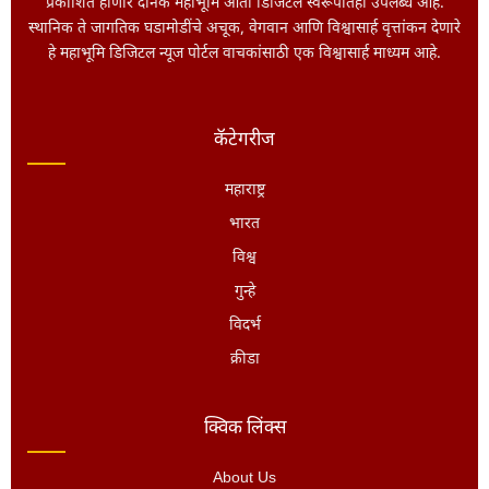
प्रकाशित होणारे दैनिक महाभूमि आता डिजिटल स्वरूपातही उपलब्ध आहे.
स्थानिक ते जागतिक घडामोडींचे अचूक, वेगवान आणि विश्वासार्ह वृत्तांकन देणारे
हे महाभूमि डिजिटल न्यूज पोर्टल वाचकांसाठी एक विश्वासार्ह माध्यम आहे.
कॅटेगरीज
महाराष्ट्र
भारत
विश्व
गुन्हे
विदर्भ
क्रीडा
क्विक लिंक्स
About Us