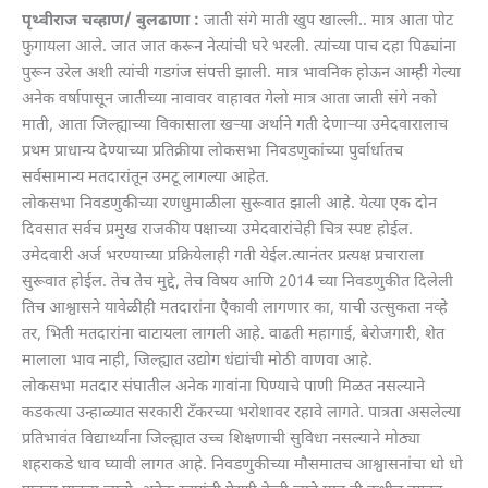
पृथ्वीराज चव्हाण/ बुलढाणा :
जाती संगे माती खुप खाल्ली.. मात्र आता पोट
फुगायला आले. जात जात करून नेत्यांची घरे भरली. त्यांच्या पाच दहा पिढ्यांना
पुरून उरेल अशी त्यांची गडगंज संपत्ती झाली. मात्र भावनिक होऊन आम्ही गेल्या
अनेक वर्षापासून जातीच्या नावावर वाहावत गेलो मात्र आता जाती संगे नको
माती, आता जिल्ह्याच्या विकासाला खऱ्या अर्थाने गती देणाऱ्या उमेदवारालाच
प्रथम प्राधान्य देण्याच्या प्रतिक्रीया लोकसभा निवडणुकांच्या पुर्वार्धातच
सर्वसामान्य मतदारांतून उमटू लागल्या आहेत.
लोकसभा निवडणुकीच्या रणधुमाळीला सुरूवात झाली आहे. येत्या एक दोन
दिवसात सर्वच प्रमुख राजकीय पक्षाच्या उमेदवारांचेही चित्र स्पष्ट होईल.
उमेदवारी अर्ज भरण्याच्या प्रक्रियेलाही गती येईल.त्यानंतर प्रत्यक्ष प्रचाराला
सुरूवात होईल. तेच तेच मुद्दे, तेच विषय आणि 2014 च्या निवडणुकीत दिलेली
तिच आश्वासने यावेळीही मतदारांना एैकावी लागणार का, याची उत्सुकता नव्हे
तर, भिती मतदारांना वाटायला लागली आहे. वाढती महागाई, बेरोजगारी, शेत
मालाला भाव नाही, जिल्ह्यात उद्योग धंद्यांची मोठी वाणवा आहे.
लोकसभा मतदार संघातील अनेक गावांना पिण्याचे पाणी मिळत नसल्याने
कडकत्या उन्हाळ्यात सरकारी टँकरच्या भरोशावर रहावे लागते. पात्रता असलेल्या
प्रतिभावंत विद्यार्थ्यांना जिल्ह्यात उच्च शिक्षणाची सुविधा नसल्याने मोठ्या
शहराकडे धाव घ्यावी लागत आहे. निवडणुकीच्या मौसमातच आश्वासनांचा धो धो