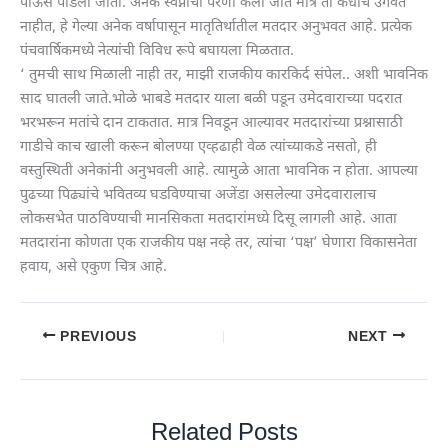
पाऊस पाडला जातो. अनेक स्वप्नांची पेरणी केली जाते मात्र ती कधीच उगवत
नाहीत, हे गेल्या अनेक वर्षापासून मातृतिर्थातील मतदार अनुभवत आहे. प्रत्येक
पंचवार्षिकमध्ये नेत्यांची विविध रूपे बघायला मिळतात.
‘ तुमची साथ मिळाली नाही तर, माझी राजकीय कारकिर्द संपेल.. अशी भावनिक
साद घातली जाते.भोळे भाबडे मतदार याला बळी पडून उमेदवाराच्या पदरात
भरभरून मतांचे दान टाकतात. मात्र निवडून आल्यावर मतदारांच्या प्रश्नासाठी
गाडीचे काच खाली करून बोलण्या एव्हढाही वेळ त्यांच्याकडे नसतो, ही
वस्तुस्थिती अनेकांनी अनुभवली आहे. त्यामुळे आता भावनिक न होता. आपल्या
पुढच्या पिढ्यांचे भवितव्य घडविण्याचा अजेंडा असलेल्या उमेदवारालाच
लोकसभेत पाठविण्याची मानसिकता मतदारांमध्ये दिसू लागली आहे. आता
मतदारांना कोणता एक राजकीय पक्ष नव्हे तर, त्यांचा ‘पक्ष’ घेणारा विकासनेता
हवाय, असे एकुण चित्र आहे.
PREVIOUS
NEXT
Related Posts