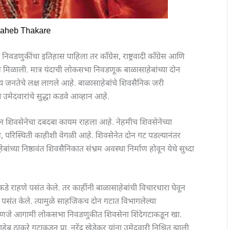
saheb Thakare
वडणुकींचा इतिहास पाहिला तर काँग्रेस, राष्ट्रवादी काँग्रेस आणि
स मिळाली. मात्र यंदाची लोकसभा निवडणूक बाळासाहेबांच्या दोन
्य जनतेचे लक्ष लागले आहे. बाळासाहेबांचे शिवसैनिक जरी
उमेदवारांचे सुद्धा कडवे आव्हान आहे.
 शिवसेनेचा दबदबा कायम राहला आहे. नेहमीच शिवसेनेच्या
र, परिस्थिती काहीशी वेगळी आहे. शिवसेनेत दोन गट पडल्यानंतर
च्या निष्ठावंत शिवसैनिकात संभ्रम अवस्था निर्माण होवून येथे सुध्दा
डे राहणे पसंत केले. तर काहींनी बाळासाहेबांची विचारधारा घेवून
 पसंत केले. त्यामुळे साहजिकच दोन गटात विभागलेल्या
 म्हणजे आगामी लोकसभा निवडणुकीत शिवसेना शिंदेगटाकडून खा.
 ठाकरे गटाकडून प्रा. नरेंद्र खेडेकर यांना उमेदवारी निश्चित झाली.