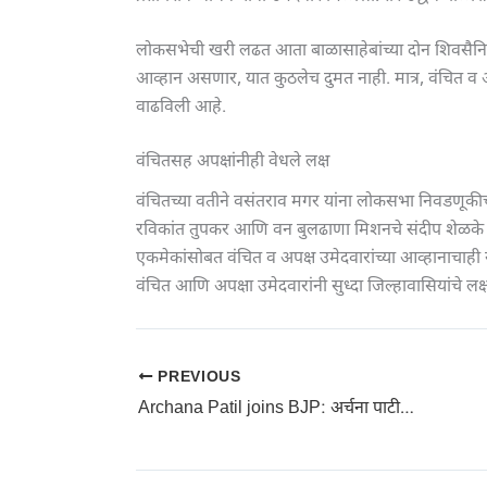
लोकसभेची खरी लढत आता बाळासाहेबांच्या दोन शिवसैनिका
आव्हान असणार, यात कुठलेच दुमत नाही. मात्र, वंचित व 
वाढविली आहे.
वंचितसह अपक्षांनीही वेधले लक्ष
वंचितच्या वतीने वसंतराव मगर यांना लोकसभा निवडणूकीच
रविकांत तुपकर आणि वन बुलढाणा मिशनचे संदीप शेळके
एकमेकांसोबत वंचित व अपक्ष उमेदवारांच्या आव्हानाचाह
वंचित आणि अपक्षा उमेदवारांनी सुध्दा जिल्हावासियांचे लक्
PREVIOUS
Archana Patil joins BJP: अर्चना पाटील यांचा भाजपमध्ये प्रवेश; निवडणुकीपुर्वीच काँग्रेसला मोठा धक्का!