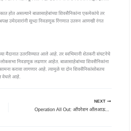
त होत असल्याने बाळासाहेबांच्या शिवसैनिकांना एकमेकांचे तर
अपक्ष उमेदवारांनी सुध्दा निवडणूक रिंगणात उतरुन आणखी रंगत
्या मैदानात उतरविण्यात आले आहे. तर स्वभिमानी शेतकरी संघटनेचे
 लोकसभा निवडणूक लढणार आहेत. बाळासाहेबांच्या शिवसैनिकांना
ी सामना करावा लागणार आहे. त्यामुळे या दोन शिवसैनिकांसोबतच
ष वेधले आहे.
NEXT
Operation All Out: ऑपरेशन ऑलआऊट अंतर्गत जाफ्राबाद पोलिसांची जुगार, दारु अड्ड्यांवर कारवाई