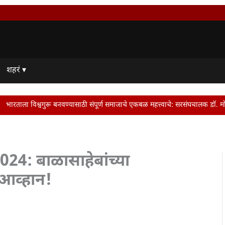
शहरं ▾
्यासाठी संपूर्ण समाजाचे एकबळ महत्त्वाचे: सरसंघचालक डॉ. मोहन भागवत | Dr. Mohan B
4: बाळासाहेबांच्या
 आव्हान!