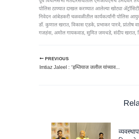
पूर्व विधानसभा मतदारसंघातील एमआयएमचे उमेदवार तथा
पोलिस ठाण्यात दाखल करण्यात आलेल्या खोट्या ॲट्रॉसिटी
निवेदन आंबेडकरी चळवळीतील कार्यकर्त्यांनी पोलिस आयुक्त
डॉ. कुणाल खरात, विकास एडके, प्रभाकर पारवे, प्रांतोष व
गजहंस, अमोल गायकवाड, सुमित जमधडे, संदीप खरात, मिलि
PREVIOUS
Imtiaz Jaleel : ‘इम्तियाज जलील यांच्यावर खोटा ॲट्रॉसिटी गुन्हा दाखल करणाऱ्याची चौकशी करा’
Rela
व्यवस्थ