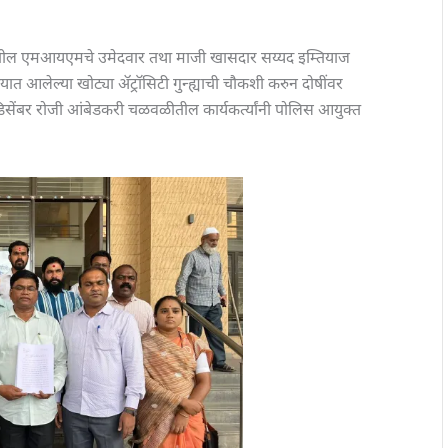
ातील एमआयएमचे उमेदवार तथा माजी खासदार सय्यद इम्तियाज
त आलेल्या खोट्या ॲट्रॉसिटी गुन्ह्याची चौकशी करुन दोषींवर
सेंबर रोजी आंबेडकरी चळवळीतील कार्यकर्त्यांनी पोलिस आयुक्त