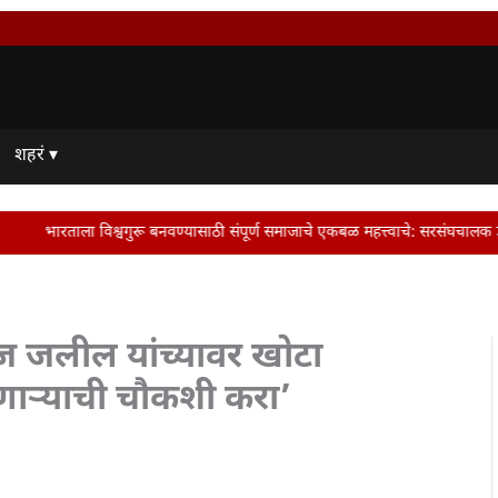
शहरं ▾
रू बनवण्यासाठी संपूर्ण समाजाचे एकबळ महत्त्वाचे: सरसंघचालक डॉ. मोहन भागवत | Dr. 
ाज जलील यांच्यावर खोटा
रणाऱ्याची चौकशी करा’