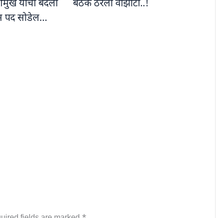
शमुख यांची बदली
बैठक ठरली वांझोटी..!
ास पद सोडेल…