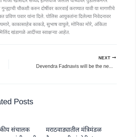
 माजी खासदार सय्यद इम्तियाज जलील यांच्यावर पुंडलिकनगर
 गुन्ह्याची चौकशी करुन दोषींवर कारवाई करण्यात यावी या मागणीचे
 प्रविण पवार यांना दिले. पोलिस आयुक्तांना दिलेल्या निवेदनावर
ाघमारे, काकासाहेब काकडे, सुभाष वाघुले, मोनिका मोरे, अंकिता
ंद खंडागळे आदींच्या स्वाक्षऱ्या आहेत.
NEXT
Devendra Fadnavis will be the new Chief Minister : देवेंद्र फडणवीस होणार नवे मुख्यमंत्री; भाजप विधिमंडळ पक्षाच्या नेतेपदी निवड
ted Posts
ापकीय संचालक
मराठवाड्यातील मंत्रिमंडळ