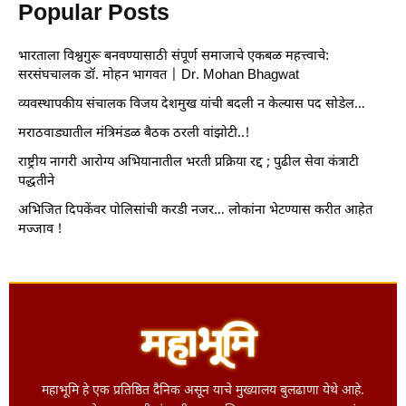
Popular Posts
भारताला विश्वगुरू बनवण्यासाठी संपूर्ण समाजाचे एकबळ महत्त्वाचे:
सरसंघचालक डॉ. मोहन भागवत | Dr. Mohan Bhagwat
व्यवस्थापकीय संचालक विजय देशमुख यांची बदली न केल्यास पद सोडेल…
मराठवाड्यातील मंत्रिमंडळ बैठक ठरली वांझोटी..!
राष्ट्रीय नागरी आरोग्य अभियानातील भरती प्रक्रिया रद्द ; पुढील सेवा कंत्राटी
पद्धतीने
अभिजित दिपकेंवर पोलिसांची करडी नजर… लोकांना भेटण्यास करीत आहेत
मज्जाव !
महाभूमि हे एक प्रतिष्ठित दैनिक असून याचे मुख्यालय बुलढाणा येथे आहे.