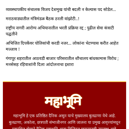
व्यवस्थापकीय संचालक विजय देशमुख यांची बदली न केल्यास पद सोडेल…
मराठवाड्यातील मंत्रिमंडळ बैठक ठरली वांझोटी..!
राष्ट्रीय नागरी आरोग्य अभियानातील भरती प्रक्रिया रद्द ; पुढील सेवा कंत्राटी
पद्धतीने
अभिजित दिपकेंवर पोलिसांची करडी नजर… लोकांना भेटण्यास करीत आहेत
मज्जाव !
गंगापूर शहरातील आठवडी बाजार परिसरातील शौचालय बांधकामास विरोध ;
मनसेसह रहिवाशांनी दिला आंदोलनाचा इशारा
महाभूमि हे एक प्रतिष्ठित दैनिक असून याचे मुख्यालय बुलढाणा येथे आहे.
बुलढाणा, अकोला, छत्रपती संभाजीनगर आणि जालना या प्रमुख आवृत्त्यांमधून