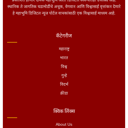
प्रकाशित होणारे दैनिक महाभूमि आता डिजिटल स्वरूपातही उपलब्ध आहे.
स्थानिक ते जागतिक घडामोडींचे अचूक, वेगवान आणि विश्वासार्ह वृत्तांकन देणारे
हे महाभूमि डिजिटल न्यूज पोर्टल वाचकांसाठी एक विश्वासार्ह माध्यम आहे.
कॅटेगरीज
महाराष्ट्र
भारत
विश्व
गुन्हे
विदर्भ
क्रीडा
क्विक लिंक्स
About Us