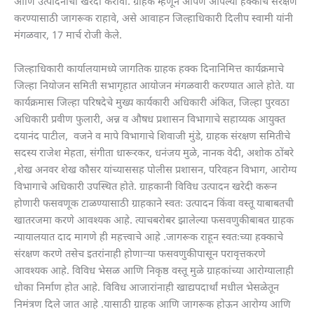
आणि उत्पादनाची खरेदी करावी. ग्राहक म्हणून आपण आपल्या हक्काचे संरक्षण
करण्यासाठी जागरूक राहावे, असे आवाहन जिल्हाधिकारी दिलीप स्वामी यांनी
मंगळवार, 17 मार्च रोजी केले.
जिल्हाधिकारी कार्यालयामध्ये जागतिक ग्राहक हक्क दिनानिमित्त कार्यक्रमाचे
जिल्हा नियोजन समिती सभागृहात आयोजन मंगळवारी करण्यात आले होते. या
कार्यक्रमास जिल्हा परिषदेचे मुख्य कार्यकारी अधिकारी अंकित, जिल्हा पुरवठा
अधिकारी प्रवीण फुलारी, अन्न व औषध प्रशासन विभागाचे सहाय्यक आयुक्त
दयानंद पाटील, वजने व मापे विभागाचे शिवाजी मुंडे, ग्राहक संरक्षण समितीचे
सदस्य राजेश मेहता, संगीता धारूरकर, धनंजय मुळे, नानक वेदी, अशोक ठोंबरे
,शेख अनवर शेख कौसर यांच्याससह पोलीस प्रशासन, परिवहन विभाग, आरोग्य
विभागाचे अधिकारी उपस्थित होते. ग्राहकानी विविध उत्पादन खरेदी करून
होणारी फसवणूक टाळण्यासाठी ग्राहकाने स्वतः उत्पादन किंवा वस्तू याबाबतची
खातरजमा करणे आवश्यक आहे. त्याचबरोबर झालेल्या फसवणुकीबाबत ग्राहक
न्यायालयात दाद मागणे ही महत्त्वाचे आहे .जागरूक राहून स्वतःच्या हक्काचे
संरक्षण करणे तसेच इतरांनाही होणाऱ्या फसवणुकीपासून परावृत्तकरणे
आवश्यक आहे. विविध भेसळ आणि निकृष्ठ वस्तू मुळे ग्राहकांच्या आरोग्यालाही
धोका निर्माण होत आहे. विविध आजारांनाही खाद्यपदार्थां मधील भेसळेतून
निमंत्रण दिले जात आहे .यासाठी ग्राहक आणि जागरूक होऊन आरोग्य आणि