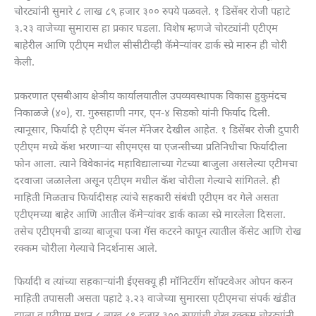
चोरट्यांनी सुमारे ८ लाख ८९ हजार ३०० रुपये पळवले. १ डिसेंबर रोजी पहाटे
३.२३ वाजेच्या सुमारास हा प्रकार घडला. विशेष म्हणजे चोरट्यांनी एटीएम
बाहेरील आणि एटीएम मधील सीसीटीव्ही कॅमेऱ्यांवर डार्क स्प्रे मारुन ही चोरी
केली.
प्रकरणात एसबीआय क्षेञीय कार्यालयातील उपव्यवस्थापक विकास हुकुमंदच
निकाळजे (४०), रा. गुरुसहाणी नगर, एन-४ सिडको यांनी फिर्याद दिली.
त्यानूसार, फिर्यादी हे एटीएम चॅनल मॅनेजर देखील आहेत. १ डिसेंबर रोजी दुपारी
एटीएम मध्ये कॅश भरणाऱ्या सीएमएस या एजन्सीच्या प्रतिनिधीचा फिर्यादीला
फोन आला. त्याने विवेकानंद महाविद्यालाच्या गेटच्या बाजुला असलेल्या एटीमचा
दरवाजा जळालेला असून एटीएम मधील कॅश चोरीला गेल्याचे सांगितले. ही
माहिती मिळताच फिर्यादीसह त्यांचे सहकारी संबंधी एटीएम वर गेले असता
एटीएमच्या बाहेर आणि आतील कॅमेऱ्यांवर डार्क काळा स्प्रे मारलेला दिसला.
तसेच एटीएमची डाव्या बाजूचा पञा गॅस कटरने कापून त्यातील कॅसेट आणि रोख
रक्कम चोरीला गेल्याचे निदर्शनास आले.
फिर्यादी व त्यांच्या सहकाऱ्यांनी ईएसक्यू ही मॉनिटरींग सॉफ्टवेअर ओपन करुन
माहिती तपासली असता पहाटे ३.२३ वाजेच्या सुमारसा एटीएमचा संपर्क खंडीत