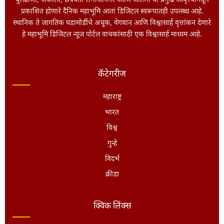
बुलढाणा, अकोला, छत्रपती संभाजीनगर आणि जालना या प्रमुख आवृत्त्यांमधून
प्रकाशित होणारे दैनिक महाभूमि आता डिजिटल स्वरूपातही उपलब्ध आहे.
स्थानिक ते जागतिक घडामोडींचे अचूक, वेगवान आणि विश्वासार्ह वृत्तांकन देणारे
हे महाभूमि डिजिटल न्यूज पोर्टल वाचकांसाठी एक विश्वासार्ह माध्यम आहे.
कॅटेगरीज
महाराष्ट्र
भारत
विश्व
गुन्हे
विदर्भ
क्रीडा
क्विक लिंक्स