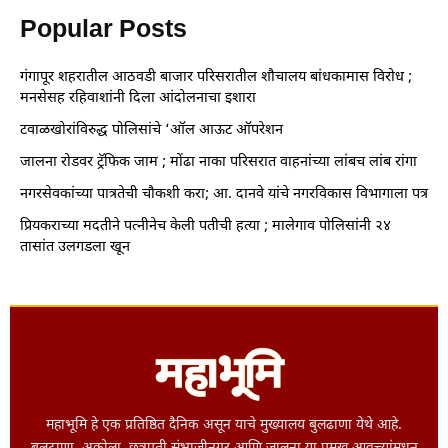
Popular Posts
गंगापूर शहरातील आठवडी बाजार परिसरातील शौचालय बांधकामास विरोध ;
मनसेसह रहिवाशांनी दिला आंदोलनाचा इशारा
टवाळखोरांविरुद्ध पोलिसांचे ‘ऑल आऊट ऑपरेशन
जालना रोडवर ट्रॅफिक जाम ; मोंढा नाका परिसरात वाहनांच्या लांबच लांब रांगा
नगरसेवकांच्या पात्रतेची चौकशी करा; आ. दानवे यांचे नगरविकास विभागाला पत्र
प्रियकराच्या मदतीने पत्नीनेच केली पतीची हत्या ; मालेगाव पोलिसांनी २४
तासांत उलगडला खून
महाभूमि हे एक प्रतिष्ठित दैनिक असून याचे मुख्यालय बुलढाणा येथे आहे.