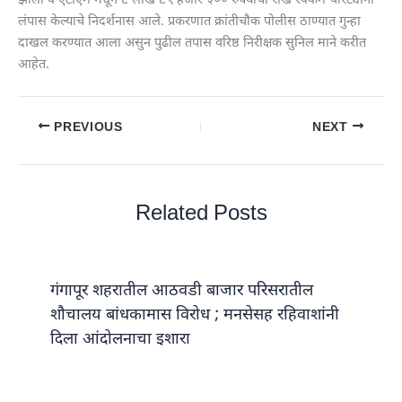
झाला व एटीएम मधून ८ लाख ८९ हजार ३०० रुपयांची रोख रक्कम चोरट्यांनी
लंपास केल्याचे निदर्शनास आले. प्रकरणात क्रांतीचौक पोलीस ठाण्यात गुन्हा
दाखल करण्यात आला असुन पुढील तपास वरिष्ठ निरीक्षक सुनिल माने करीत
आहेत.
PREVIOUS
NEXT
Related Posts
गंगापूर शहरातील आठवडी बाजार परिसरातील
शौचालय बांधकामास विरोध ; मनसेसह रहिवाशांनी
दिला आंदोलनाचा इशारा