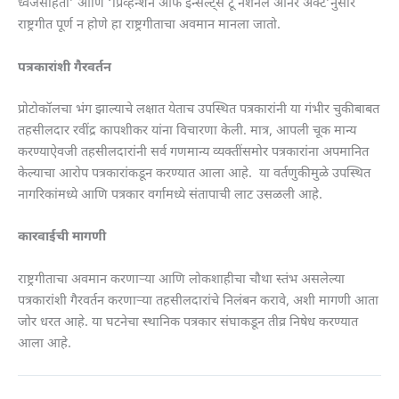
ध्वजसंहिता’ आणि ‘प्रिव्हेन्शन ऑफ इन्सल्ट्स टू नॅशनल ऑनर ॲक्ट’नुसार
राष्ट्रगीत पूर्ण न होणे हा राष्ट्रगीताचा अवमान मानला जातो.
पत्रकारांशी गैरवर्तन
प्रोटोकॉलचा भंग झाल्याचे लक्षात येताच उपस्थित पत्रकारांनी या गंभीर चुकीबाबत
तहसीलदार रवींद्र कापशीकर यांना विचारणा केली. मात्र, आपली चूक मान्य
करण्याऐवजी तहसीलदारांनी सर्व गणमान्य व्यक्तींसमोर पत्रकारांना अपमानित
केल्याचा आरोप पत्रकारांकडून करण्यात आला आहे. या वर्तणुकीमुळे उपस्थित
नागरिकांमध्ये आणि पत्रकार वर्गामध्ये संतापाची लाट उसळली आहे.
कारवाईची मागणी
राष्ट्रगीताचा अवमान करणाऱ्या आणि लोकशाहीचा चौथा स्तंभ असलेल्या
पत्रकारांशी गैरवर्तन करणाऱ्या तहसीलदारांचे निलंबन करावे, अशी मागणी आता
जोर धरत आहे. या घटनेचा स्थानिक पत्रकार संघाकडून तीव्र निषेध करण्यात
आला आहे.