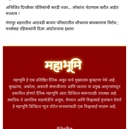
अभिजित दिपकेंवर पोलिसांची करडी नजर… लोकांना भेटण्यास करीत आहेत
मज्जाव !
गंगापूर शहरातील आठवडी बाजार परिसरातील शौचालय बांधकामास विरोध ;
मनसेसह रहिवाशांनी दिला आंदोलनाचा इशारा
महाभूमि हे एक प्रतिष्ठित दैनिक असून याचे मुख्यालय बुलढाणा येथे आहे.
बुलढाणा, अकोला, छत्रपती संभाजीनगर आणि जालना या प्रमुख आवृत्त्यांमधून
प्रकाशित होणारे दैनिक महाभूमि आता डिजिटल स्वरूपातही उपलब्ध आहे.
स्थानिक ते जागतिक घडामोडींचे अचूक, वेगवान आणि विश्वासार्ह वृत्तांकन देणारे
हे महाभूमि डिजिटल न्यूज पोर्टल वाचकांसाठी एक विश्वासार्ह माध्यम आहे.