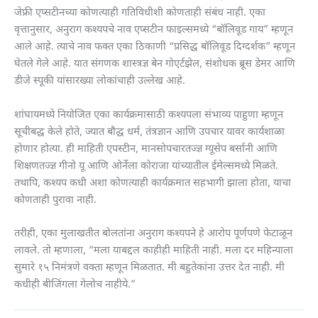
जेफ्री एप्सटीनच्या कोणत्याही गतिविधीशी कोणताही संबंध नाही. एका
वृत्तानुसार, अनुराग कश्यपचे नाव एप्सटीन फाइल्समध्ये “बॉलिवूड गाय” म्हणून
आले आहे. त्याचे नाव फक्त एका ठिकाणी “प्रसिद्ध बॉलिवूड दिग्दर्शक” म्हणून
घेतले गेले आहे. यात संगणक शास्त्रज्ञ बेन गोएर्टझेल, संशोधक ब्रूस डेमर आणि
डीजे स्पूकी यांसारख्या लोकांचाही उल्लेख आहे.
शांघायमध्ये नियोजित एका कार्यक्रमासाठी कश्यपला संभाव्य पाहुणा म्हणून
सूचीबद्ध केले होते, ज्यात बौद्ध धर्म, तंत्रज्ञान आणि उपचार यावर कार्यशाळा
होणार होत्या. ही माहिती एपस्टीन, मानसोपचारतज्ज्ञ ग्यूसेप बर्सानी आणि
शिक्षणतज्ज्ञ गीनो यू आणि ओर्नेला कोराजा यांच्यातील ईमेल्समध्ये मिळते.
तथापि, कश्यप कधी अशा कोणत्याही कार्यक्रमात सहभागी झाला होता, याचा
कोणताही पुरावा नाही.
तरीही, एका मुलाखतीत बोलतांना अनुराग कश्यपने हे आरोप पूर्णपणे फेटाळून
लावले. तो म्हणाला, “मला याबद्दल काहीही माहिती नाही. मला दर महिन्याला
सुमारे १५ निमंत्रणे वक्ता म्हणून मिळतात. मी बहुतेकांना उत्तर देत नाही. मी
कधीही बीजिंगला गेलोच नाहीये.”