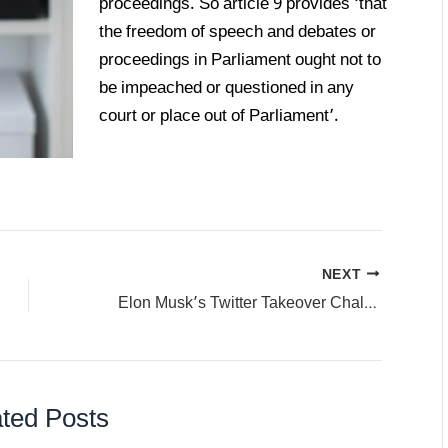
proceedings. So article 9 provides ‘that
the freedom of speech and debates or
proceedings in Parliament ought not to
be impeached or questioned in any
court or place out of Parliament’.
NEXT
Elon Musk’s Twitter Takeover Challenged In Lawsuit
ted Posts