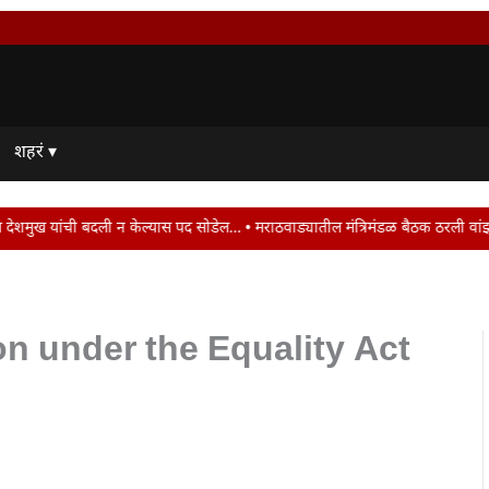
शहरं ▾
यास पद सोडेल… • मराठवाड्यातील मंत्रिमंडळ बैठक ठरली वांझोटी..! • राष्ट्रीय नागरी
n under the Equality Act